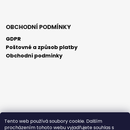
č
u
j
e
m
OBCHODNÍ PODMÍNKY
e
GDPR
Poštovné a způsob platby
BEAUTY
OF
Obchodní podmínky
JOSEON
ZMATŇUJÍCÍ
TYČINKA
MATTE
SUN
STICK
MUGWORT
+
CAMELIA
SPF50+/PA++++,
18
G
Tento web používá soubory cookie. Dalším
80
Kč
procházením tohoto webu vyjadřujete souhlas s