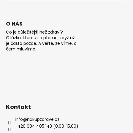
a
j
í
O NÁS
t
Co je důležitější než zdraví?
?
Otázka, kterou se ptáme, když už
je často pozdě. A věřte, že víme, o
čem mluvíme.
HLEDAT
D
o
Kontakt
p
o
info
@
nakupzdrave.cz
r
+420 604 485 143 (8.00-15.00)
u