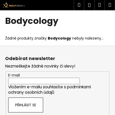
K
Přejít
Hledat
Náku
M
Přihlášen
na
o
obsah
Zpět
Zpět
košík
š
Bodycology
í
C
k
o
Žádné produkty značky
Bodycology
nebyly nalezeny...
p
o
Z
t
á
Odebírat newsletter
ř
p
Nezmeškejte žádné novinky či slevy!
e
a
b
t
E-mail
u
í
j
Vložením e-mailu souhlasíte s
podmínkami
ochrany osobních údajů
e
t
PŘIHLÁSIT SE
e
n