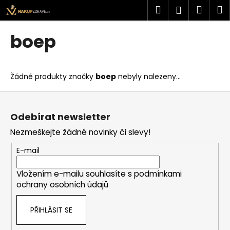
K
Přejít
Hledat
Náku
M
Přihlášen
na
o
obsah
Zpět
Zpět
košík
š
boep
í
C
k
o
Žádné produkty značky
boep
nebyly nalezeny...
p
o
Z
t
á
Odebírat newsletter
ř
p
Nezmeškejte žádné novinky či slevy!
e
a
b
t
E-mail
u
í
j
Vložením e-mailu souhlasíte s
podmínkami
ochrany osobních údajů
e
t
PŘIHLÁSIT SE
e
n