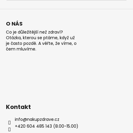
a
j
í
O NÁS
t
Co je důležitější než zdraví?
?
Otázka, kterou se ptáme, když už
je často pozdě. A věřte, že víme, o
čem mluvíme.
HLEDAT
D
o
Kontakt
p
o
info
@
nakupzdrave.cz
r
+420 604 485 143 (8.00-15.00)
u