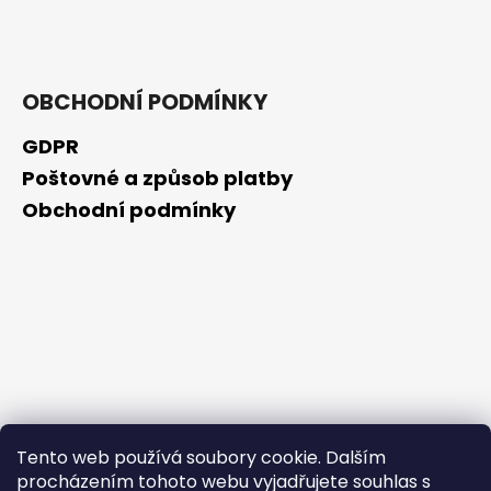
č
u
j
e
m
OBCHODNÍ PODMÍNKY
e
GDPR
Poštovné a způsob platby
OPUNTICA
-
Obchodní podmínky
NOČNÍ
KRÉM
50ML
325
Kč
Tento web používá soubory cookie. Dalším
procházením tohoto webu vyjadřujete souhlas s