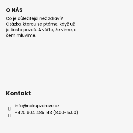
i
s
O NÁS
u
Co je důležitější než zdraví?
Otázka, kterou se ptáme, když už
je často pozdě. A věřte, že víme, o
čem mluvíme.
Kontakt
info
@
nakupzdrave.cz
+420 604 485 143 (8.00-15.00)