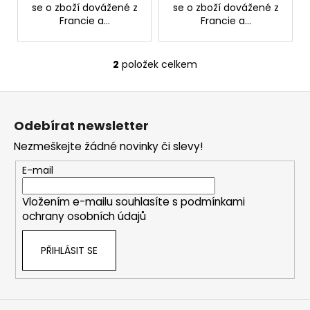
č
se o zboží dovážené z
se o zboží dovážené z
u
Francie a...
Francie a...
j
e
m
2
položek celkem
O
e
v
Z
l
á
á
SCHIZANDRA
Odebírat newsletter
d
p
329
a
Nezmeškejte žádné novinky či slevy!
Kč
a
c
t
E-mail
í
í
p
Vložením e-mailu souhlasíte s
podmínkami
r
ochrany osobních údajů
v
k
PŘIHLÁSIT SE
y
v
ý
p