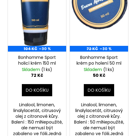
d
r
a
u
o
j
k
d
í
t
u
t
ů
k
?
t
104 KČ
–30 %
72 KČ
–30 %
ů
Bonhomme Sport
Bonhomme Sport
holicí krém 150 ml
krém po holení 50 ml
Skladem
(1 ks)
Skladem
(1 ks)
HLEDAT
72 Kč
50 Kč
DO KOŠÍKU
DO KOŠÍKU
D
o
Linalool, limonen,
Linalool, limonen,
p
linalylacetát, citrusový
linalylacetát, citrusový
o
olej z citronové kůry.
olej z citronové kůry.
Balení : 150 mlNepoužité,
Balení : 50 mlNepoužité,
r
ale nemusí být
ale nemusí být
u
zabaleno ve fólii.Jedná
zabaleno ve fólii.Jedná