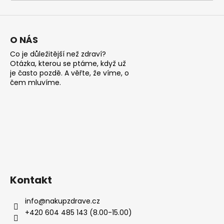
a
j
í
O NÁS
t
Co je důležitější než zdraví?
?
Otázka, kterou se ptáme, když už
je často pozdě. A věřte, že víme, o
čem mluvíme.
HLEDAT
D
o
Kontakt
p
o
info
@
nakupzdrave.cz
r
+420 604 485 143 (8.00-15.00)
u