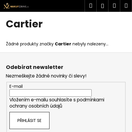
K
Přejít
Hledat
Náku
M
Přihlášen
na
o
obsah
Zpět
Zpět
košík
š
Cartier
í
C
k
o
Žádné produkty značky
Cartier
nebyly nalezeny...
p
o
Z
t
á
Odebírat newsletter
ř
p
Nezmeškejte žádné novinky či slevy!
e
a
b
t
E-mail
u
í
j
Vložením e-mailu souhlasíte s
podmínkami
ochrany osobních údajů
e
t
PŘIHLÁSIT SE
e
n