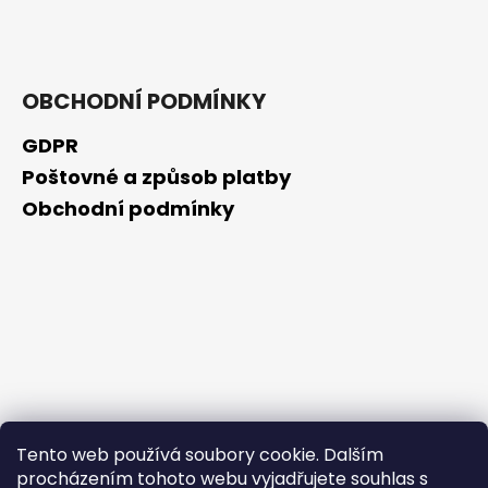
č
u
j
e
m
OBCHODNÍ PODMÍNKY
e
GDPR
Poštovné a způsob platby
NZ
DERMOCOSMETICS
Obchodní podmínky
ROSACEA
–
DERMOKOSMETICKÝ
KRÉM
PRO
ZMÍRNĚNÍ
ZARUDNUTÍ
A
POSÍLENÍ
KAPILÁR
259
Kč
Tento web používá soubory cookie. Dalším
procházením tohoto webu vyjadřujete souhlas s