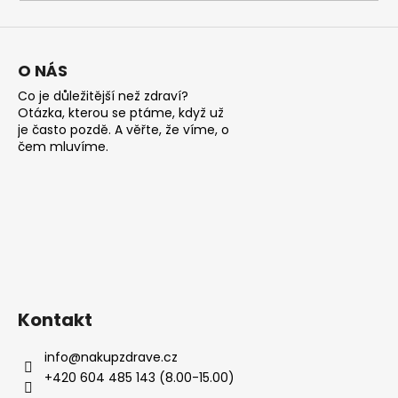
a
j
í
O NÁS
t
Co je důležitější než zdraví?
?
Otázka, kterou se ptáme, když už
je často pozdě. A věřte, že víme, o
čem mluvíme.
HLEDAT
D
o
Kontakt
p
o
info
@
nakupzdrave.cz
r
+420 604 485 143 (8.00-15.00)
u