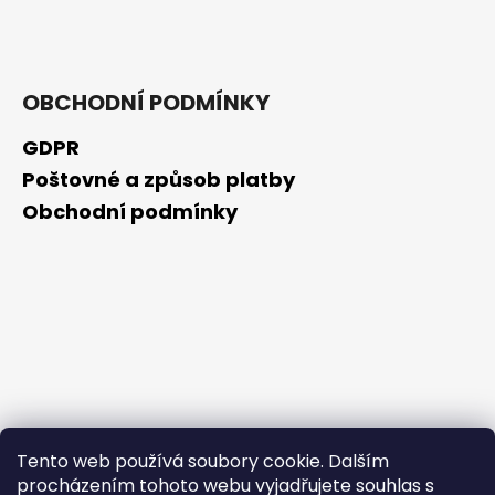
č
u
j
e
m
OBCHODNÍ PODMÍNKY
e
GDPR
Poštovné a způsob platby
SCHIZANDRA
Obchodní podmínky
329
Kč
Tento web používá soubory cookie. Dalším
procházením tohoto webu vyjadřujete souhlas s