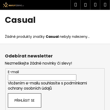
K
Přejít
Hledat
Náku
M
Přihlášen
na
o
obsah
Zpět
Zpět
košík
š
Casual
í
C
k
o
Žádné produkty značky
Casual
nebyly nalezeny...
p
o
Z
t
á
Odebírat newsletter
ř
p
Nezmeškejte žádné novinky či slevy!
e
a
b
t
E-mail
u
í
j
Vložením e-mailu souhlasíte s
podmínkami
ochrany osobních údajů
e
t
PŘIHLÁSIT SE
e
n