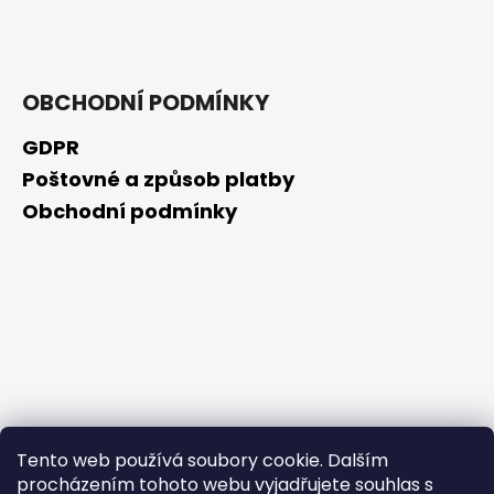
č
u
j
e
m
OBCHODNÍ PODMÍNKY
e
GDPR
Poštovné a způsob platby
KURKUMIN
S
Obchodní podmínky
PIPERINEM
145
KAPSLÍ
499
Kč
Tento web používá soubory cookie. Dalším
procházením tohoto webu vyjadřujete souhlas s