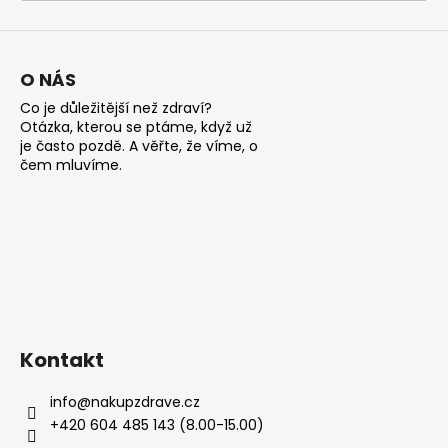
a
j
í
O NÁS
t
Co je důležitější než zdraví?
?
Otázka, kterou se ptáme, když už
je často pozdě. A věřte, že víme, o
čem mluvíme.
HLEDAT
D
o
Kontakt
p
o
info
@
nakupzdrave.cz
r
+420 604 485 143 (8.00-15.00)
u