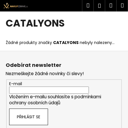
K
Přejít
Hledat
Náku
M
Přihlášen
na
o
obsah
Zpět
Zpět
košík
š
CATALYONS
í
C
k
o
Žádné produkty značky
CATALYONS
nebyly nalezeny...
p
o
Z
t
á
Odebírat newsletter
ř
p
Nezmeškejte žádné novinky či slevy!
e
a
b
t
E-mail
u
í
j
Vložením e-mailu souhlasíte s
podmínkami
ochrany osobních údajů
e
t
PŘIHLÁSIT SE
e
n