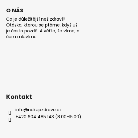
i
s
O NÁS
u
Co je důležitější než zdraví?
Otázka, kterou se ptáme, když už
je často pozdě. A věřte, že víme, o
čem mluvíme.
Kontakt
info
@
nakupzdrave.cz
+420 604 485 143 (8.00-15.00)