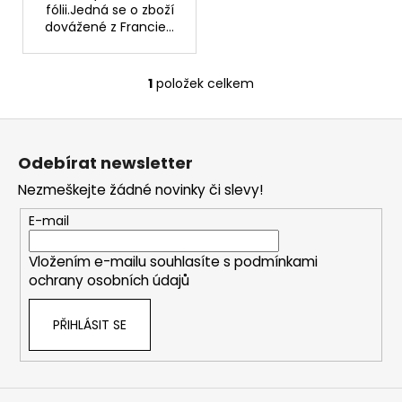
č
fólii.Jedná se o zboží
u
dovážené z Francie...
j
e
m
1
položek celkem
O
e
v
Z
l
á
á
KURKUMIN
Odebírat newsletter
d
S
p
PIPERINEM
a
Nezmeškejte žádné novinky či slevy!
a
145
c
KAPSLÍ
t
E-mail
í
499
í
p
Kč
Vložením e-mailu souhlasíte s
podmínkami
r
ochrany osobních údajů
v
k
PŘIHLÁSIT SE
y
v
ý
p