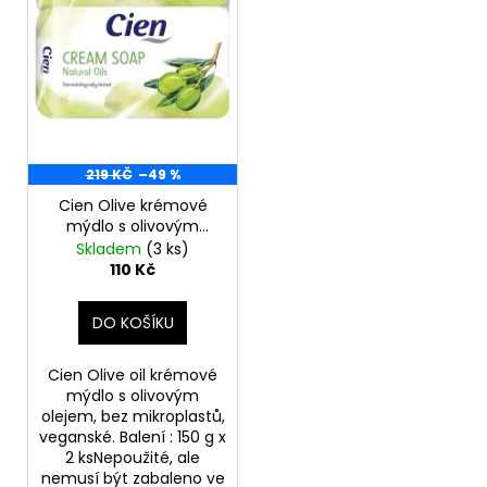
d
r
a
u
o
j
k
d
í
t
u
t
ů
k
?
t
219 KČ
–49 %
ů
Cien Olive krémové
mýdlo s olivovým
olejem 150 gx2 ks
Skladem
(3 ks)
HLEDAT
110 Kč
DO KOŠÍKU
D
o
Cien Olive oil krémové
p
mýdlo s olivovým
o
olejem, bez mikroplastů,
veganské. Balení : 150 g x
r
2 ksNepoužité, ale
u
nemusí být zabaleno ve