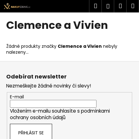
K
Přejít
Hledat
Náku
M
Přihlášen
na
o
obsah
Zpět
Zpět
košík
š
Clemence a Vivien
í
C
k
o
Žádné produkty značky
Clemence a Vivien
nebyly
p
nalezeny...
o
Z
t
á
ř
Odebírat newsletter
p
e
Nezmeškejte žádné novinky či slevy!
a
b
t
u
E-mail
í
j
Vložením e-mailu souhlasíte s
podmínkami
e
ochrany osobních údajů
t
e
PŘIHLÁSIT SE
n