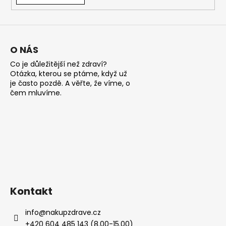
a
j
í
O NÁS
t
?
Co je důležitější než zdraví?
Otázka, kterou se ptáme, když už
je často pozdě. A věřte, že víme, o
čem mluvíme.
HLEDAT
D
o
p
Kontakt
o
r
info
@
nakupzdrave.cz
u
+420 604 485 143 (8.00-15.00)