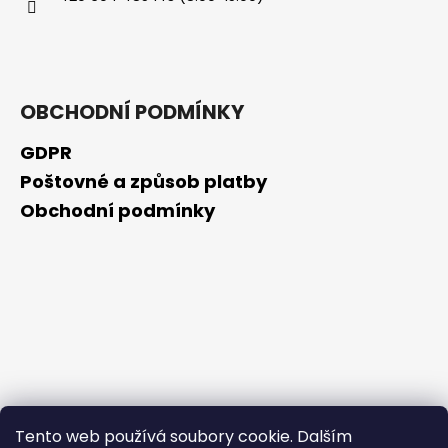
č
u
j
e
m
OBCHODNÍ PODMÍNKY
e
GDPR
RETINOL
Poštovné a způsob platby
SÉRUM
S
Obchodní podmínky
VITAMÍNY
C,
E,
F
30
ML
208
Kč
Tento web používá soubory cookie. Dalším