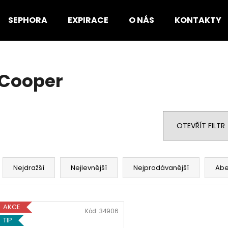
SEPHORA
EXPIRACE
O NÁS
KONTAKTY
Co potřebujete najít?
Cooper
HLEDAT
OTEVŘÍT FILTR
Doporučujeme
Ř
a
Nejdražší
Nejlevnější
Nejprodávanější
Ab
z
e
V
n
AKCE
ý
Kód:
34906
í
TIP
p