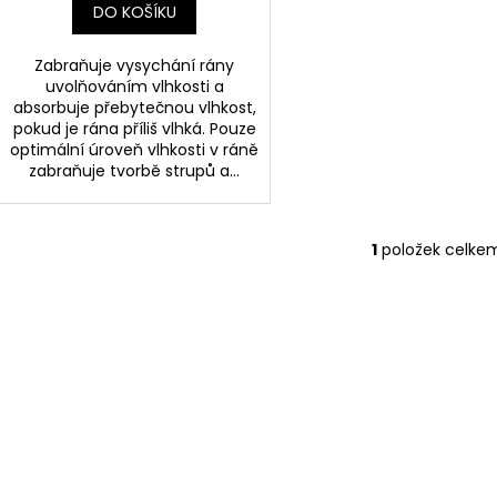
DO KOŠÍKU
Zabraňuje vysychání rány
uvolňováním vlhkosti a
absorbuje přebytečnou vlhkost,
pokud je rána příliš vlhká. Pouze
optimální úroveň vlhkosti v ráně
zabraňuje tvorbě strupů a...
1
položek celke
O
v
l
á
d
a
c
í
p
r