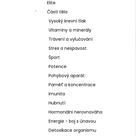
SCHIZANDRA
Elite
l
329 Kč
Části těla
Vysoký krevní tlak
Vitamíny a minerály
Trávení a vylučování
Stres a nespavost
Šport
Potence
Pohybový aparát
Paměť a koncentrace
Imunita
Hubnutí
Hormonálni nerovnováha
Energie - boj s únavou
Detoxikace organismu