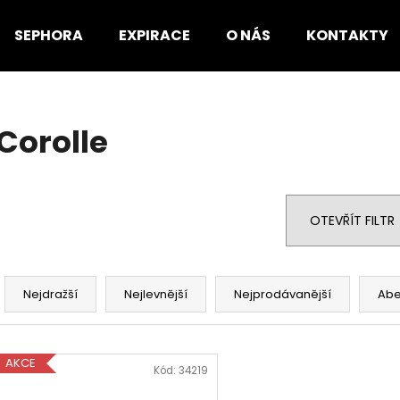
SEPHORA
EXPIRACE
O NÁS
KONTAKTY
Co potřebujete najít?
Corolle
HLEDAT
OTEVŘÍT FILTR
Doporučujeme
Ř
a
Nejdražší
Nejlevnější
Nejprodávanější
Ab
z
e
V
n
AKCE
ý
Kód:
34219
í
p