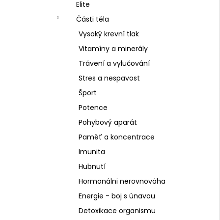
SCHIZANDRA
Elite
l
329 Kč
Části těla
Vysoký krevní tlak
Vitamíny a minerály
Trávení a vylučování
Stres a nespavost
Šport
Potence
Pohybový aparát
Paměť a koncentrace
Imunita
Hubnutí
Hormonálni nerovnováha
Energie - boj s únavou
Detoxikace organismu