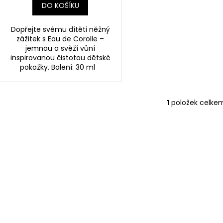
DO KOŠÍKU
Dopřejte svému dítěti něžný
zážitek s Eau de Corolle –
jemnou a svěží vůní
inspirovanou čistotou dětské
pokožky. Balení: 30 ml
1
položek celke
O
v
l
á
d
a
c
í
p
r
v