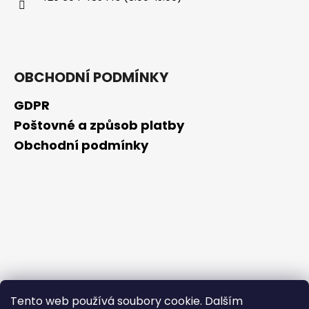
č
u
j
e
m
OBCHODNÍ PODMÍNKY
e
GDPR
RETINOL
Poštovné a způsob platby
SÉRUM
S
Obchodní podmínky
VITAMÍNY
C,
E,
F
30
ML
208
Kč
Tento web používá soubory cookie. Dalším