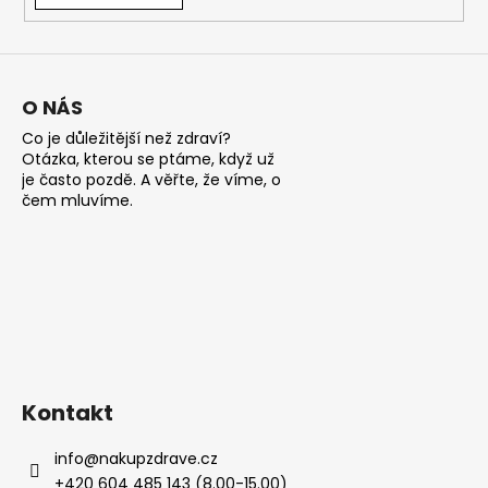
a
j
í
O NÁS
t
?
Co je důležitější než zdraví?
Otázka, kterou se ptáme, když už
je často pozdě. A věřte, že víme, o
čem mluvíme.
HLEDAT
D
o
p
Kontakt
o
r
info
@
nakupzdrave.cz
u
+420 604 485 143 (8.00-15.00)