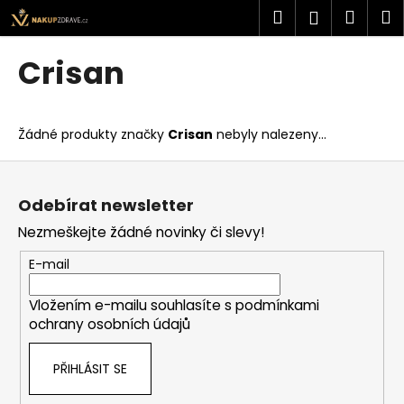
K
Přejít
Hledat
Náku
M
Přihlášen
na
o
obsah
Zpět
Zpět
košík
š
Crisan
í
C
k
o
Žádné produkty značky
Crisan
nebyly nalezeny...
p
o
Z
t
á
Odebírat newsletter
ř
p
Nezmeškejte žádné novinky či slevy!
e
a
b
t
E-mail
u
í
j
Vložením e-mailu souhlasíte s
podmínkami
ochrany osobních údajů
e
t
PŘIHLÁSIT SE
e
n