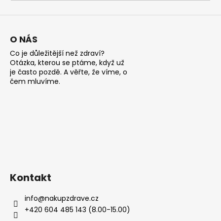
a
j
í
O NÁS
t
Co je důležitější než zdraví?
?
Otázka, kterou se ptáme, když už
je často pozdě. A věřte, že víme, o
čem mluvíme.
HLEDAT
D
o
Kontakt
p
o
info
@
nakupzdrave.cz
r
+420 604 485 143 (8.00-15.00)
u