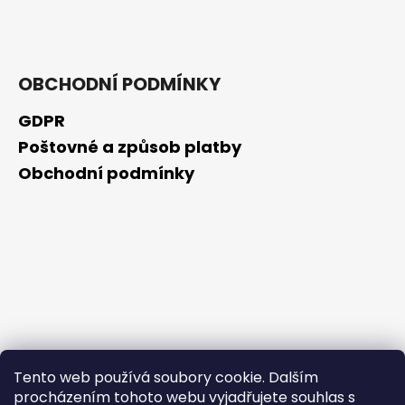
č
u
j
e
m
OBCHODNÍ PODMÍNKY
e
GDPR
Poštovné a způsob platby
OPUNTICA
-
Obchodní podmínky
NOČNÍ
KRÉM
50ML
325
Kč
Tento web používá soubory cookie. Dalším
procházením tohoto webu vyjadřujete souhlas s