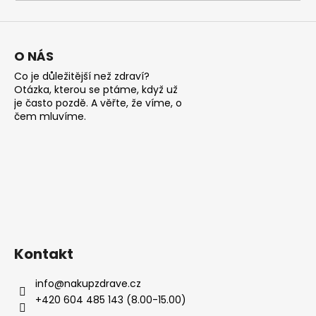
a
j
í
O NÁS
t
Co je důležitější než zdraví?
?
Otázka, kterou se ptáme, když už
je často pozdě. A věřte, že víme, o
čem mluvíme.
HLEDAT
D
o
Kontakt
p
o
info
@
nakupzdrave.cz
r
+420 604 485 143 (8.00-15.00)
u