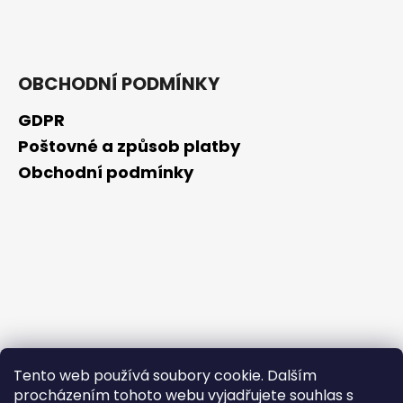
č
u
j
e
m
OBCHODNÍ PODMÍNKY
e
GDPR
Poštovné a způsob platby
BEAUTY
OF
Obchodní podmínky
JOSEON
ZMATŇUJÍCÍ
TYČINKA
MATTE
SUN
STICK
MUGWORT
+
CAMELIA
SPF50+/PA++++,
18
G
Tento web používá soubory cookie. Dalším
80
Kč
procházením tohoto webu vyjadřujete souhlas s