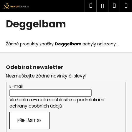
K
Přejít
Hledat
Náku
M
Přihlášen
na
o
obsah
Zpět
Zpět
košík
š
Deggelbam
í
C
k
o
Žádné produkty značky
Deggelbam
nebyly nalezeny...
p
o
Z
t
á
Odebírat newsletter
ř
p
Nezmeškejte žádné novinky či slevy!
e
a
b
t
E-mail
u
í
j
Vložením e-mailu souhlasíte s
podmínkami
ochrany osobních údajů
e
t
PŘIHLÁSIT SE
e
n