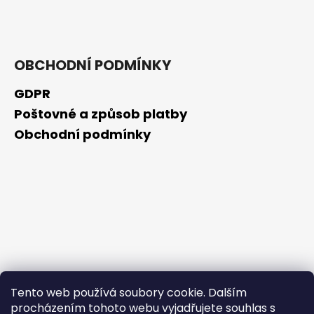
č
u
j
e
m
OBCHODNÍ PODMÍNKY
e
GDPR
Poštovné a způsob platby
KURKUMIN
S
Obchodní podmínky
PIPERINEM
145
KAPSLÍ
499
Kč
Tento web používá soubory cookie. Dalším
procházením tohoto webu vyjadřujete souhlas s