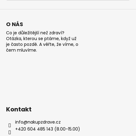
a
j
í
O NÁS
t
Co je důležitější než zdraví?
?
Otázka, kterou se ptáme, když už
je často pozdě. A věřte, že víme, o
čem mluvíme.
HLEDAT
D
o
Kontakt
p
o
info
@
nakupzdrave.cz
r
+420 604 485 143 (8.00-15.00)
u