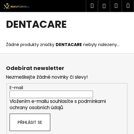
K
Přejít
Hledat
Náku
M
Přihlášen
na
o
obsah
Zpět
Zpět
košík
š
DENTACARE
í
C
k
o
Žádné produkty značky
DENTACARE
nebyly nalezeny...
p
o
Z
t
á
Odebírat newsletter
ř
p
Nezmeškejte žádné novinky či slevy!
e
a
b
t
E-mail
u
í
j
Vložením e-mailu souhlasíte s
podmínkami
ochrany osobních údajů
e
t
PŘIHLÁSIT SE
e
n