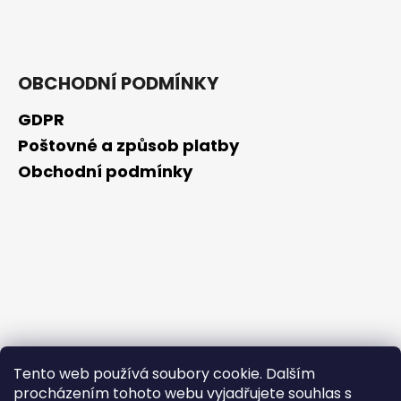
č
u
j
e
m
OBCHODNÍ PODMÍNKY
e
GDPR
Poštovné a způsob platby
BEAUTY
OF
Obchodní podmínky
JOSEON
ZMATŇUJÍCÍ
TYČINKA
MATTE
SUN
STICK
MUGWORT
+
CAMELIA
SPF50+/PA++++,
18
G
Tento web používá soubory cookie. Dalším
80
Kč
procházením tohoto webu vyjadřujete souhlas s