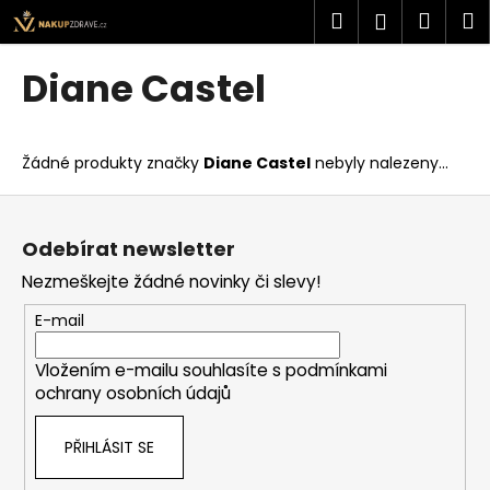
K
Přejít
Hledat
Náku
M
Přihlášen
na
o
obsah
Zpět
Zpět
košík
š
Diane Castel
í
C
k
o
Žádné produkty značky
Diane Castel
nebyly nalezeny...
p
o
Z
t
á
Odebírat newsletter
ř
p
Nezmeškejte žádné novinky či slevy!
e
a
b
t
E-mail
u
í
j
Vložením e-mailu souhlasíte s
podmínkami
ochrany osobních údajů
e
t
PŘIHLÁSIT SE
e
n