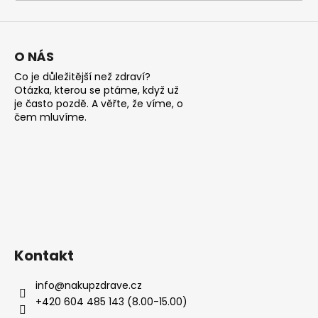
a
j
í
O NÁS
t
Co je důležitější než zdraví?
?
Otázka, kterou se ptáme, když už
je často pozdě. A věřte, že víme, o
čem mluvíme.
HLEDAT
D
o
Kontakt
p
o
info
@
nakupzdrave.cz
r
+420 604 485 143 (8.00-15.00)
u