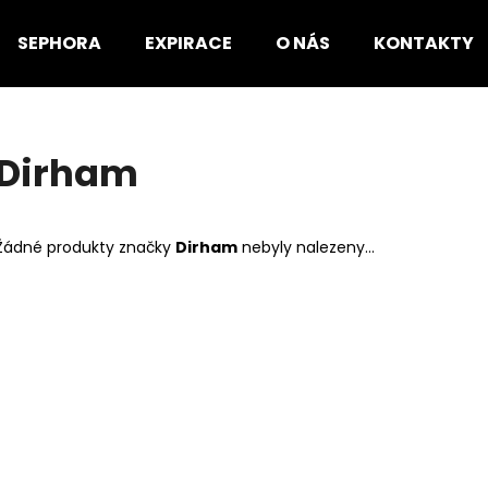
SEPHORA
EXPIRACE
O NÁS
KONTAKTY
Co potřebujete najít?
Dirham
HLEDAT
Žádné produkty značky
Dirham
nebyly nalezeny...
Doporučujeme