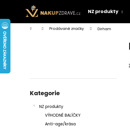
K
Přejít
na
o
NZ produkty
obsah
Zpět
Zpět
š
do
do
í
Domů
Prodávané značky
Dirham
k
obchodu
obchodu
P
o
s
t
r
a
n
Přeskočit
n
kategorie
Kategorie
í
p
NZ produkty
a
VÝHODNÉ BALÍČKY
n
Anti-age/krása
e