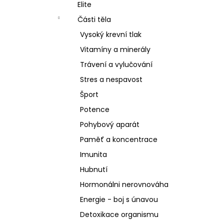
SCHIZANDRA
Elite
l
329 Kč
Části těla
Vysoký krevní tlak
Vitamíny a minerály
Trávení a vylučování
Stres a nespavost
Šport
Potence
Pohybový aparát
Paměť a koncentrace
Imunita
Hubnutí
Hormonálni nerovnováha
Energie - boj s únavou
Detoxikace organismu