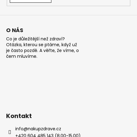
a
j
í
O NÁS
t
?
Co je důležitější než zdraví?
Otázka, kterou se ptáme, když už
je často pozdě. A věřte, že víme, o
čem mluvíme.
HLEDAT
D
o
p
Kontakt
o
r
info
@
nakupzdrave.cz
u
+420 604 485 143 (8.00-15.00)