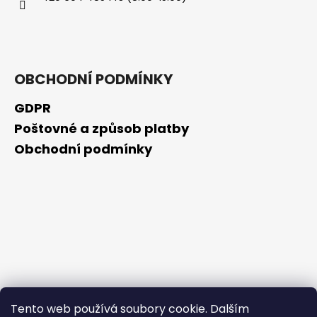
č
u
j
e
m
OBCHODNÍ PODMÍNKY
e
GDPR
BEAUTY
Poštovné a způsob platby
OF
JOSEON
Obchodní podmínky
ZMATŇUJÍCÍ
TYČINKA
MATTE
SUN
STICK
MUGWORT
+
CAMELIA
SPF50+/PA++++,
18
G
80
Tento web používá soubory cookie. Dalším
Kč