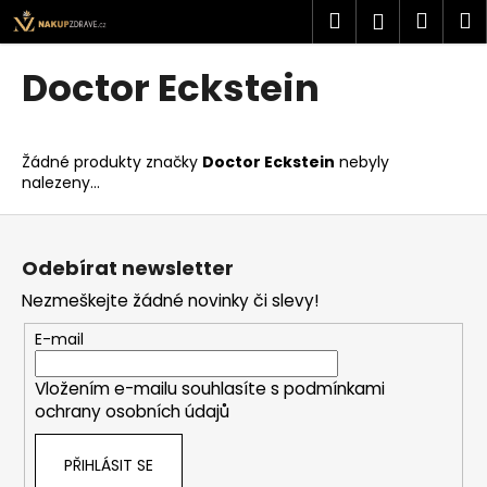
K
Přejít
Hledat
Náku
M
Přihlášen
na
o
obsah
Zpět
Zpět
košík
š
Doctor Eckstein
í
C
k
o
Žádné produkty značky
Doctor Eckstein
nebyly
p
nalezeny...
o
Z
t
á
ř
Odebírat newsletter
p
e
Nezmeškejte žádné novinky či slevy!
a
b
t
u
E-mail
í
j
Vložením e-mailu souhlasíte s
podmínkami
e
ochrany osobních údajů
t
e
PŘIHLÁSIT SE
n