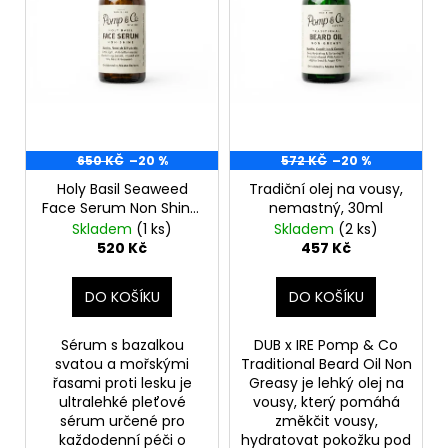
d
r
a
u
o
j
k
d
í
t
u
t
ů
k
?
t
650 KČ
–20 %
572 KČ
–20 %
ů
Holy Basil Seaweed
Tradiční olej na vousy,
Face Serum Non Shine,
nemastný, 30ml
30ml
Skladem
(1 ks)
Skladem
(2 ks)
HLEDAT
520 Kč
457 Kč
DO KOŠÍKU
DO KOŠÍKU
D
o
Sérum s bazalkou
DUB x IRE Pomp & Co
p
svatou a mořskými
Traditional Beard Oil Non
o
řasami proti lesku je
Greasy je lehký olej na
ultralehké pleťové
vousy, který pomáhá
r
sérum určené pro
změkčit vousy,
u
každodenní péči o
hydratovat pokožku pod