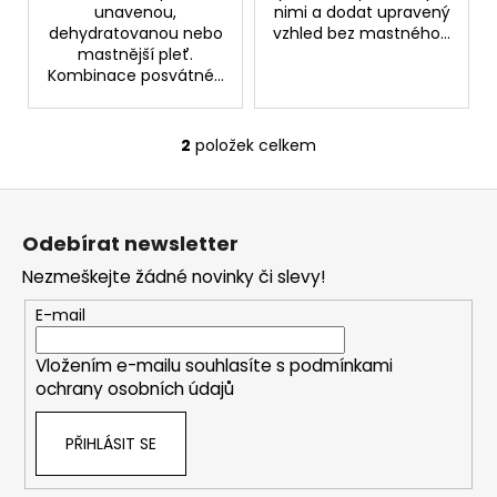
č
unavenou,
nimi a dodat upravený
u
dehydratovanou nebo
vzhled bez mastného...
j
mastnější pleť.
e
Kombinace posvátné...
m
e
2
položek celkem
O
v
KURKUMIN
Z
l
S
á
á
PIPERINEM
Odebírat newsletter
145
d
p
KAPSLÍ
a
Nezmeškejte žádné novinky či slevy!
a
499
c
t
Kč
E-mail
í
í
p
Vložením e-mailu souhlasíte s
podmínkami
r
ochrany osobních údajů
v
k
PŘIHLÁSIT SE
y
v