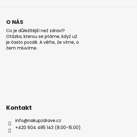
ý
p
i
s
O NÁS
u
Co je důležitější než zdraví?
Otázka, kterou se ptáme, když už
je často pozdě. A věřte, že víme, o
čem mluvíme.
Kontakt
info
@
nakupzdrave.cz
+420 604 485 143 (8.00-15.00)