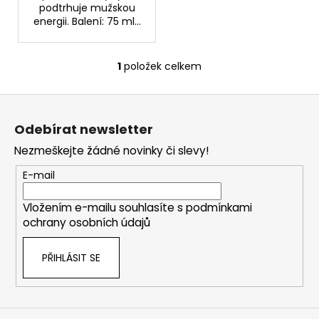
č
podtrhuje mužskou
u
energii. Balení: 75 ml...
j
e
m
1
položek celkem
O
e
v
Z
l
á
á
NZ
Odebírat newsletter
d
DERMOCOSMETICS
p
ROSACEA
a
Nezmeškejte žádné novinky či slevy!
a
–
c
DERMOKOSMETICKÝ
t
E-mail
í
KRÉM
í
PRO
p
ZMÍRNĚNÍ
Vložením e-mailu souhlasíte s
podmínkami
r
ZARUDNUTÍ
ochrany osobních údajů
v
A
POSÍLENÍ
k
KAPILÁR
PŘIHLÁSIT SE
y
259
v
Kč
ý
p