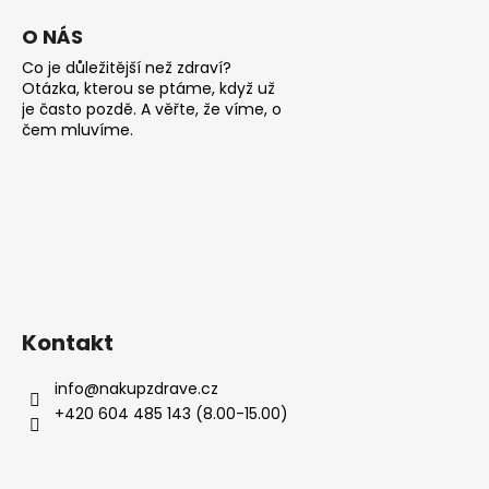
i
s
O NÁS
u
Co je důležitější než zdraví?
Otázka, kterou se ptáme, když už
je často pozdě. A věřte, že víme, o
čem mluvíme.
Kontakt
info
@
nakupzdrave.cz
+420 604 485 143 (8.00-15.00)