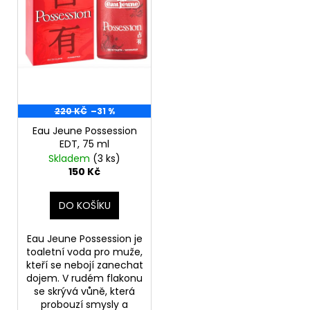
d
r
a
u
o
j
k
d
í
t
u
t
ů
k
?
t
220 KČ
–31 %
ů
Eau Jeune Possession
EDT, 75 ml
Skladem
(3 ks)
HLEDAT
150 Kč
DO KOŠÍKU
D
o
Eau Jeune Possession je
p
toaletní voda pro muže,
o
kteří se nebojí zanechat
dojem. V rudém flakonu
r
se skrývá vůně, která
u
probouzí smysly a