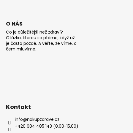
a
j
í
O NÁS
t
Co je důležitější než zdraví?
?
Otázka, kterou se ptáme, když už
je často pozdě. A věřte, že víme, o
čem mluvíme.
HLEDAT
D
o
Kontakt
p
o
info
@
nakupzdrave.cz
r
+420 604 485 143 (8.00-15.00)
u