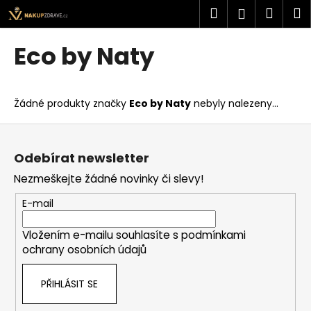
K
Přejít
Hledat
Náku
M
Přihlášen
na
o
obsah
Zpět
Zpět
košík
š
Eco by Naty
í
C
k
o
Žádné produkty značky
Eco by Naty
nebyly nalezeny...
p
o
Z
t
á
Odebírat newsletter
ř
p
Nezmeškejte žádné novinky či slevy!
e
a
b
t
E-mail
u
í
j
Vložením e-mailu souhlasíte s
podmínkami
ochrany osobních údajů
e
t
PŘIHLÁSIT SE
e
n