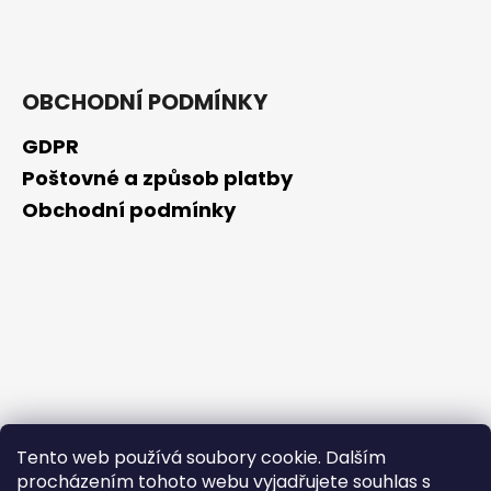
č
u
j
e
m
OBCHODNÍ PODMÍNKY
e
GDPR
Poštovné a způsob platby
RETINOL
SÉRUM
Obchodní podmínky
S
VITAMÍNY
C,
E,
F
30
ML
208
Kč
Tento web používá soubory cookie. Dalším
procházením tohoto webu vyjadřujete souhlas s