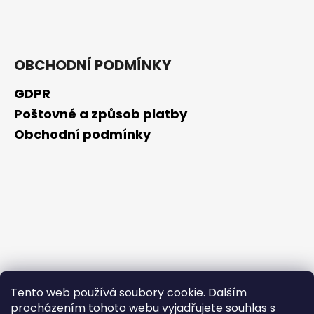
č
u
j
e
m
OBCHODNÍ PODMÍNKY
e
GDPR
Poštovné a způsob platby
GUARANA
Obchodní podmínky
259
Kč
Tento web používá soubory cookie. Dalším
procházením tohoto webu vyjadřujete souhlas s