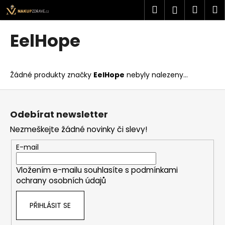
K
Přejít
Hledat
Náku
M
Přihlášen
na
o
obsah
Zpět
Zpět
košík
š
EelHope
í
C
k
o
Žádné produkty značky
EelHope
nebyly nalezeny...
p
o
Z
t
á
Odebírat newsletter
ř
p
Nezmeškejte žádné novinky či slevy!
e
a
b
t
E-mail
u
í
j
Vložením e-mailu souhlasíte s
podmínkami
ochrany osobních údajů
e
t
PŘIHLÁSIT SE
e
n