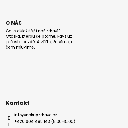
a
j
í
O NÁS
t
Co je důležitější než zdraví?
?
Otázka, kterou se ptáme, když už
je často pozdě. A věřte, že víme, o
čem mluvíme.
HLEDAT
D
o
Kontakt
p
o
info
@
nakupzdrave.cz
r
+420 604 485 143 (8.00-15.00)
u