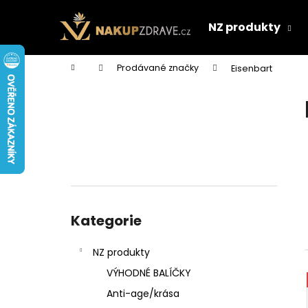
K
Přejít
na
o
NZ produkty
obsah
Zpět
Zpět
š
do
do
í
Domů
Prodávané značky
Eisenbart
k
obchodu
obchodu
P
o
s
t
r
a
n
Přeskočit
n
kategorie
Kategorie
í
p
NZ produkty
a
VÝHODNÉ BALÍČKY
n
Anti-age/krása
e