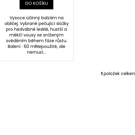
DO KOŠÍKU
Vysoce účinný balzám na
obličej. Vybrané pečující složky
pro hedvábně lesklé, hustší a
měkčí vousy se sníženým
svěděním během fáze růstu.
Balení : 60 mlNepoužité, ale
nemusí...
1
položek celke
O
v
l
á
d
a
c
í
p