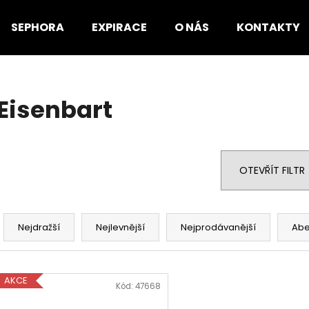
SEPHORA
EXPIRACE
O NÁS
KONTAKTY
Co potřebujete najít?
Eisenbart
HLEDAT
OTEVŘÍT FILTR
Doporučujeme
Ř
a
Nejdražší
Nejlevnější
Nejprodávanější
Ab
z
e
V
n
AKCE
ý
Kód:
47668
í
p