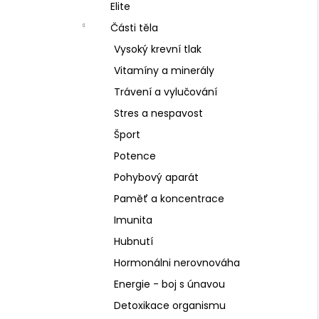
SCHIZANDRA
Elite
l
329 Kč
Části těla
Vysoký krevní tlak
Vitamíny a minerály
Trávení a vylučování
Stres a nespavost
Šport
Potence
Pohybový aparát
Paměť a koncentrace
Imunita
Hubnutí
Hormonálni nerovnováha
Energie - boj s únavou
Detoxikace organismu