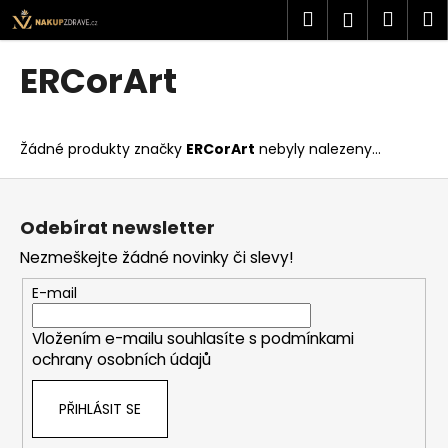
K
Přejít
Hledat
Náku
M
Přihlášen
na
o
obsah
Zpět
Zpět
košík
š
ERCorArt
í
C
k
o
Žádné produkty značky
ERCorArt
nebyly nalezeny...
p
o
Z
t
á
Odebírat newsletter
ř
p
Nezmeškejte žádné novinky či slevy!
e
a
b
t
E-mail
u
í
j
Vložením e-mailu souhlasíte s
podmínkami
ochrany osobních údajů
e
t
PŘIHLÁSIT SE
e
n