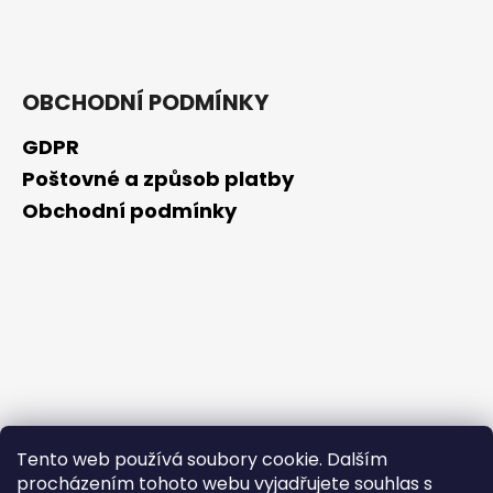
č
u
j
e
m
OBCHODNÍ PODMÍNKY
e
GDPR
Poštovné a způsob platby
OPUNTICA
-
Obchodní podmínky
NOČNÍ
KRÉM
50ML
325
Kč
Tento web používá soubory cookie. Dalším
procházením tohoto webu vyjadřujete souhlas s