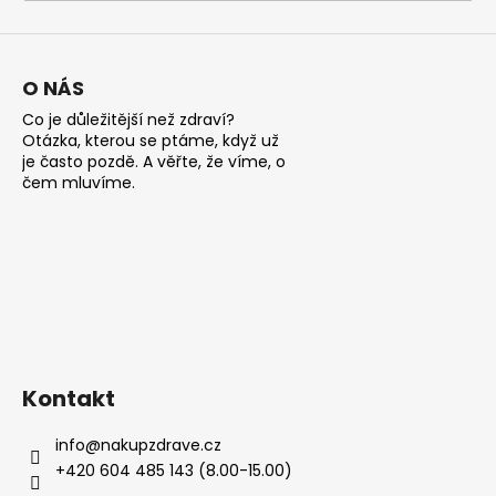
a
j
í
O NÁS
t
Co je důležitější než zdraví?
?
Otázka, kterou se ptáme, když už
je často pozdě. A věřte, že víme, o
čem mluvíme.
HLEDAT
D
o
Kontakt
p
o
info
@
nakupzdrave.cz
r
+420 604 485 143 (8.00-15.00)
u