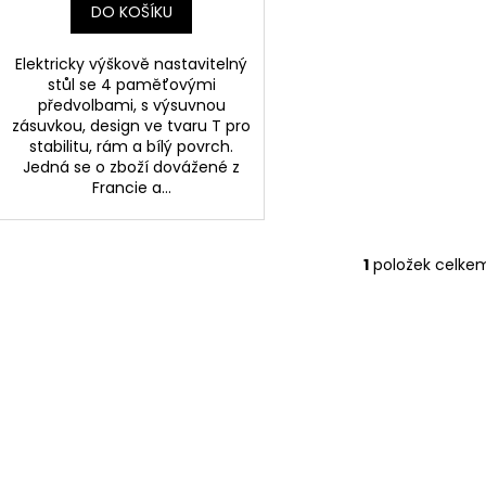
DO KOŠÍKU
Elektricky výškově nastavitelný
stůl se 4 paměťovými
předvolbami, s výsuvnou
zásuvkou, design ve tvaru T pro
stabilitu, rám a bílý povrch.
Jedná se o zboží dovážené z
Francie a...
1
položek celke
O
v
l
á
d
a
c
í
p