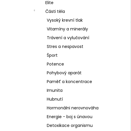
SCHIZANDRA
Elite
l
329 Kč
Části těla
Vysoký krevní tlak
Vitamíny a minerály
Trávení a vylučování
Stres a nespavost
Šport
Potence
Pohybový aparát
Paměť a koncentrace
Imunita
Hubnutí
Hormonálni nerovnováha
Energie - boj s únavou
Detoxikace organismu