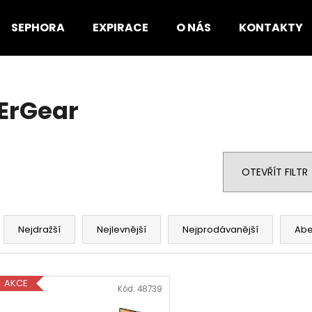
SEPHORA
EXPIRACE
O NÁS
KONTAKTY
Co potřebujete najít?
ErGear
HLEDAT
OTEVŘÍT FILTR
Doporučujeme
Ř
a
Nejdražší
Nejlevnější
Nejprodávanější
Ab
z
e
V
n
AKCE
ý
Kód:
48739
í
p