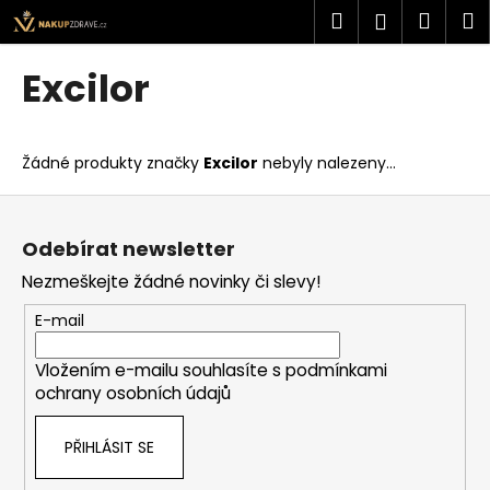
K
Přejít
Hledat
Náku
M
Přihlášen
na
o
obsah
Zpět
Zpět
košík
š
Excilor
í
C
k
o
Žádné produkty značky
Excilor
nebyly nalezeny...
p
o
Z
t
á
Odebírat newsletter
ř
p
Nezmeškejte žádné novinky či slevy!
e
a
b
t
E-mail
u
í
j
Vložením e-mailu souhlasíte s
podmínkami
ochrany osobních údajů
e
t
PŘIHLÁSIT SE
e
n