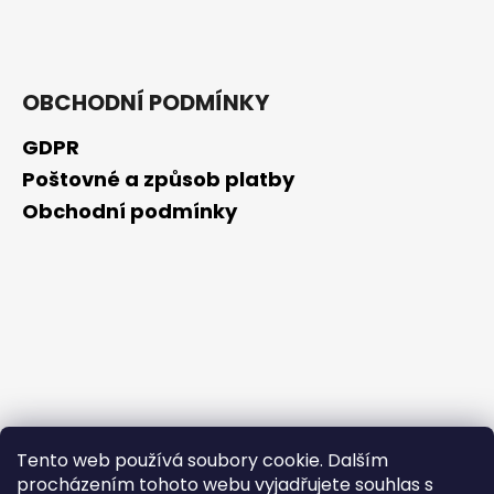
č
u
j
e
m
OBCHODNÍ PODMÍNKY
e
GDPR
Poštovné a způsob platby
BEAUTY
OF
Obchodní podmínky
JOSEON
ZMATŇUJÍCÍ
TYČINKA
MATTE
SUN
STICK
MUGWORT
+
CAMELIA
SPF50+/PA++++,
18
G
Tento web používá soubory cookie. Dalším
80
Kč
procházením tohoto webu vyjadřujete souhlas s