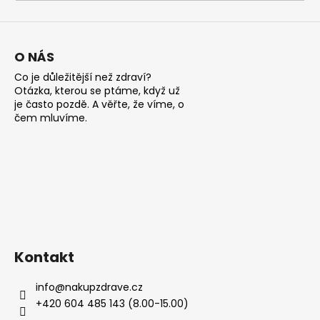
a
j
í
O NÁS
t
Co je důležitější než zdraví?
?
Otázka, kterou se ptáme, když už
je často pozdě. A věřte, že víme, o
čem mluvíme.
HLEDAT
D
o
Kontakt
p
o
info
@
nakupzdrave.cz
r
+420 604 485 143 (8.00-15.00)
u