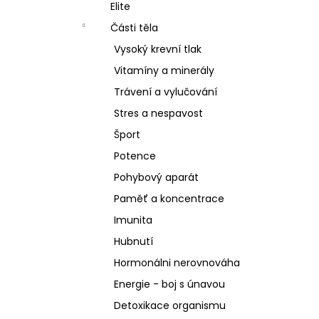
SCHIZANDRA
Elite
l
329 Kč
Části těla
Vysoký krevní tlak
Vitamíny a minerály
Trávení a vylučování
Stres a nespavost
Šport
Potence
Pohybový aparát
Paměť a koncentrace
Imunita
Hubnutí
Hormonálni nerovnováha
Energie - boj s únavou
Detoxikace organismu