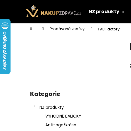
K
Přejít
na
o
NZ produkty
obsah
Zpět
Zpět
š
do
do
í
Domů
Prodávané značky
FAB Factory
k
obchodu
obchodu
P
o
s
t
r
a
n
Přeskočit
n
kategorie
Kategorie
í
p
NZ produkty
a
VÝHODNÉ BALÍČKY
n
Anti-age/krása
e