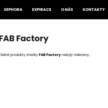
SEPHORA
EXPIRACE
O NÁS
KONTAKTY
Co potřebujete najít?
FAB Factory
HLEDAT
Žádné produkty značky
FAB Factory
nebyly nalezeny...
Doporučujeme