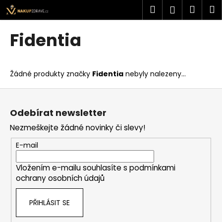
K
Přejít
Hledat
Náku
M
Přihlášen
na
o
obsah
Zpět
Zpět
košík
š
Fidentia
í
C
k
o
Žádné produkty značky
Fidentia
nebyly nalezeny...
p
o
Z
t
á
Odebírat newsletter
ř
p
Nezmeškejte žádné novinky či slevy!
e
a
b
t
E-mail
u
í
j
Vložením e-mailu souhlasíte s
podmínkami
ochrany osobních údajů
e
t
PŘIHLÁSIT SE
e
n