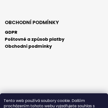
č
u
j
e
m
OBCHODNÍ PODMÍNKY
e
GDPR
Poštovné a způsob platby
RETINOL
SÉRUM
Obchodní podmínky
S
VITAMÍNY
C,
E,
F
30
ML
208
Kč
Tento web používá soubory cookie. Dalším
procházením tohoto webu vyjadřujete souhlas s