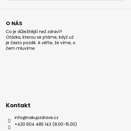
a
j
í
O NÁS
t
Co je důležitější než zdraví?
?
Otázka, kterou se ptáme, když už
je často pozdě. A věřte, že víme, o
čem mluvíme.
HLEDAT
D
o
Kontakt
p
o
info
@
nakupzdrave.cz
r
+420 604 485 143 (8.00-15.00)
u