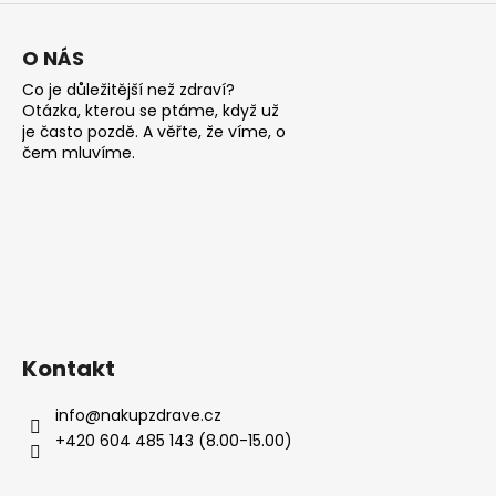
p
i
s
O NÁS
u
Co je důležitější než zdraví?
Otázka, kterou se ptáme, když už
je často pozdě. A věřte, že víme, o
čem mluvíme.
Kontakt
info
@
nakupzdrave.cz
+420 604 485 143 (8.00-15.00)