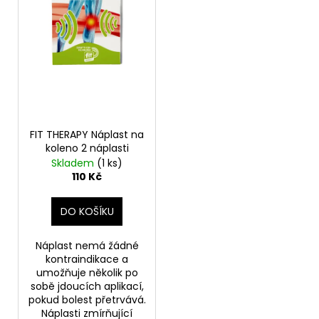
d
r
a
u
o
j
k
d
í
t
u
t
ů
k
?
t
ů
FIT THERAPY Náplast na
koleno 2 náplasti
Skladem
(1 ks)
HLEDAT
110 Kč
DO KOŠÍKU
D
o
Náplast nemá žádné
p
kontraindikace a
o
umožňuje několik po
sobě jdoucích aplikací,
r
pokud bolest přetrvává.
u
Náplasti zmírňující