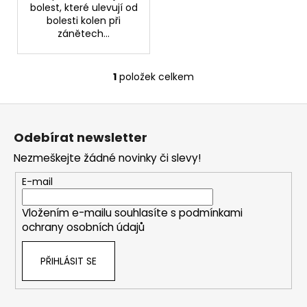
č
bolest, které ulevují od
u
bolesti kolen při
j
zánětech...
e
m
e
1
položek celkem
O
v
Z
l
SCHIZANDRA
á
á
329
Odebírat newsletter
d
p
Kč
a
Nezmeškejte žádné novinky či slevy!
a
c
t
E-mail
í
í
p
Vložením e-mailu souhlasíte s
podmínkami
r
ochrany osobních údajů
v
k
PŘIHLÁSIT SE
y
v
ý