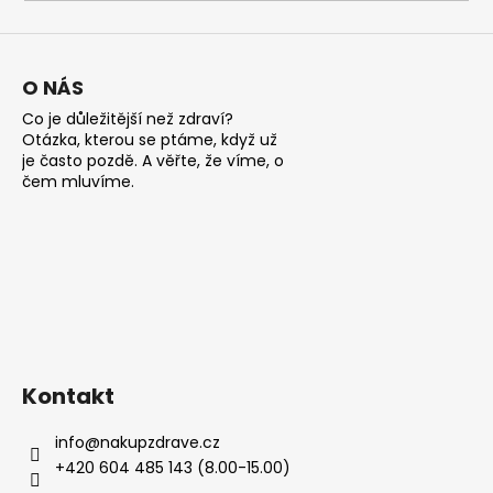
a
j
í
O NÁS
t
Co je důležitější než zdraví?
?
Otázka, kterou se ptáme, když už
je často pozdě. A věřte, že víme, o
čem mluvíme.
HLEDAT
D
o
Kontakt
p
o
info
@
nakupzdrave.cz
r
+420 604 485 143 (8.00-15.00)
u