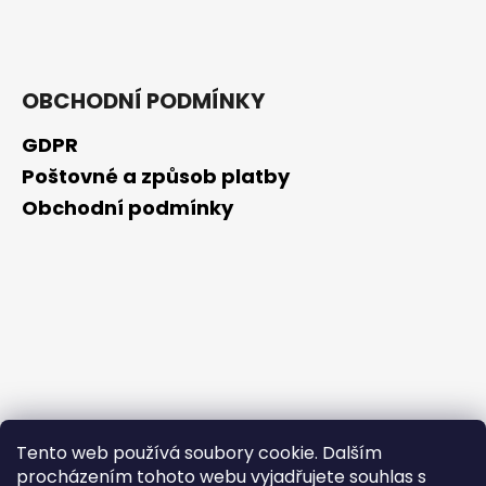
č
u
j
e
m
OBCHODNÍ PODMÍNKY
e
GDPR
Poštovné a způsob platby
OPUNTICA
-
Obchodní podmínky
NOČNÍ
KRÉM
50ML
325
Kč
Tento web používá soubory cookie. Dalším
procházením tohoto webu vyjadřujete souhlas s