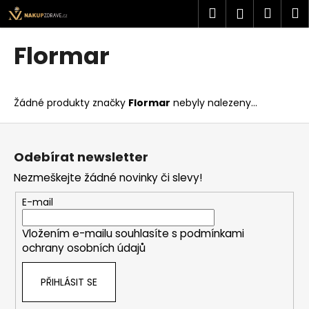
K
Přejít
Hledat
Náku
M
Přihlášen
na
o
obsah
Zpět
Zpět
košík
š
Flormar
í
C
k
o
Žádné produkty značky
Flormar
nebyly nalezeny...
p
o
Z
t
á
Odebírat newsletter
ř
p
Nezmeškejte žádné novinky či slevy!
e
a
b
t
E-mail
u
í
j
Vložením e-mailu souhlasíte s
podmínkami
ochrany osobních údajů
e
t
PŘIHLÁSIT SE
e
n