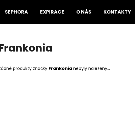
SEPHORA
EXPIRACE
O NÁS
KONTAKTY
Co potřebujete najít?
Frankonia
HLEDAT
Žádné produkty značky
Frankonia
nebyly nalezeny...
Doporučujeme