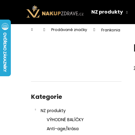
K
Přejít
na
o
NZ produkty
obsah
Zpět
Zpět
š
do
do
í
Domů
Prodávané značky
Frankonia
k
obchodu
obchodu
P
o
s
t
r
a
n
Přeskočit
n
kategorie
Kategorie
í
p
NZ produkty
a
VÝHODNÉ BALÍČKY
n
Anti-age/krása
e