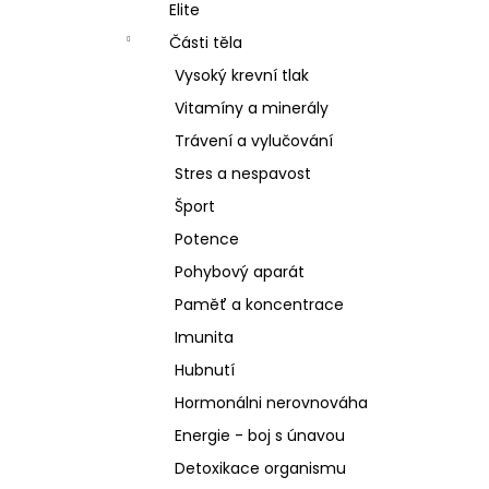
SCHIZANDRA
Elite
l
329 Kč
Části těla
Vysoký krevní tlak
Vitamíny a minerály
Trávení a vylučování
Stres a nespavost
Šport
Potence
Pohybový aparát
Paměť a koncentrace
Imunita
Hubnutí
Hormonálni nerovnováha
Energie - boj s únavou
Detoxikace organismu