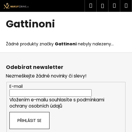
K
Přejít
Hledat
Náku
M
Přihlášen
na
o
obsah
Zpět
Zpět
košík
š
Gattinoni
í
C
k
o
Žádné produkty značky
Gattinoni
nebyly nalezeny...
p
o
Z
t
á
Odebírat newsletter
ř
p
Nezmeškejte žádné novinky či slevy!
e
a
b
t
E-mail
u
í
j
Vložením e-mailu souhlasíte s
podmínkami
ochrany osobních údajů
e
t
PŘIHLÁSIT SE
e
n