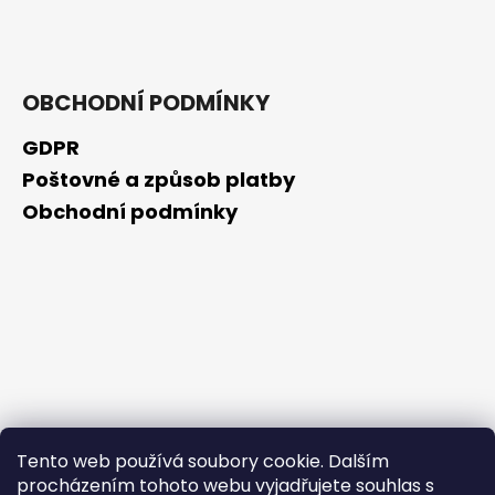
č
u
j
e
m
OBCHODNÍ PODMÍNKY
e
GDPR
Poštovné a způsob platby
NZ
DERMOCOSMETICS
Obchodní podmínky
ROSACEA
–
DERMOKOSMETICKÝ
KRÉM
PRO
ZMÍRNĚNÍ
ZARUDNUTÍ
A
POSÍLENÍ
KAPILÁR
259
Kč
Tento web používá soubory cookie. Dalším
procházením tohoto webu vyjadřujete souhlas s