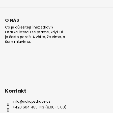
a
j
í
O NÁS
t
Co je důležitější než zdraví?
?
Otázka, kterou se ptáme, když už
je často pozdě. A věřte, že víme, o
čem mluvíme.
HLEDAT
D
o
Kontakt
p
o
info
@
nakupzdrave.cz
r
+420 604 485 143 (8.00-15.00)
u