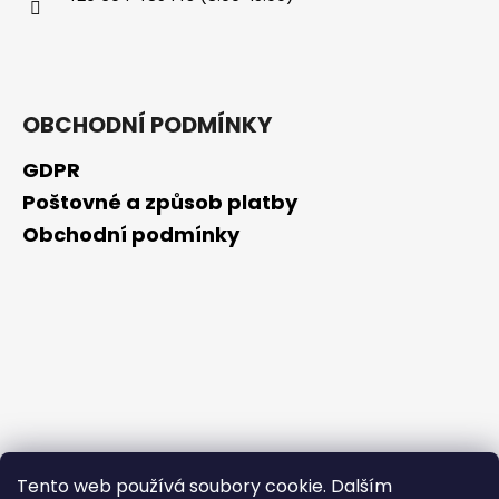
č
u
j
e
m
OBCHODNÍ PODMÍNKY
e
GDPR
NZ
Poštovné a způsob platby
DERMOCOSMETICS
ROSACEA
Obchodní podmínky
–
DERMOKOSMETICKÝ
KRÉM
PRO
ZMÍRNĚNÍ
ZARUDNUTÍ
A
POSÍLENÍ
KAPILÁR
259
Kč
Tento web používá soubory cookie. Dalším