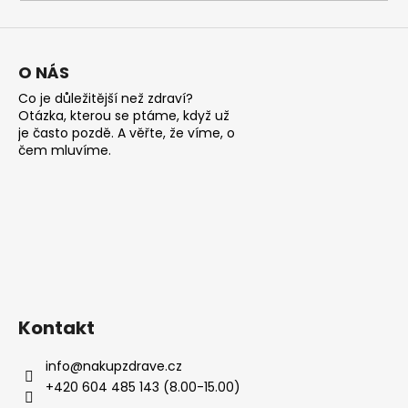
a
j
í
O NÁS
t
Co je důležitější než zdraví?
?
Otázka, kterou se ptáme, když už
je často pozdě. A věřte, že víme, o
čem mluvíme.
HLEDAT
D
o
Kontakt
p
o
info
@
nakupzdrave.cz
r
+420 604 485 143 (8.00-15.00)
u