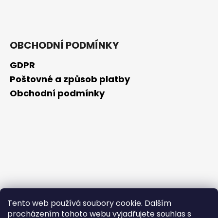
č
u
j
e
m
OBCHODNÍ PODMÍNKY
e
GDPR
Poštovné a způsob platby
RETINOL
SÉRUM
Obchodní podmínky
S
VITAMÍNY
C,
E,
F
30
ML
208
Kč
Tento web používá soubory cookie. Dalším
procházením tohoto webu vyjadřujete souhlas s