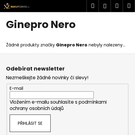
K
Přejít
Hledat
Náku
M
Přihlášen
na
o
obsah
Zpět
Zpět
košík
š
Ginepro Nero
í
C
k
o
Žádné produkty značky
Ginepro Nero
nebyly nalezeny...
p
o
Z
t
á
Odebírat newsletter
ř
p
Nezmeškejte žádné novinky či slevy!
e
a
b
t
E-mail
u
í
j
Vložením e-mailu souhlasíte s
podmínkami
ochrany osobních údajů
e
t
PŘIHLÁSIT SE
e
n