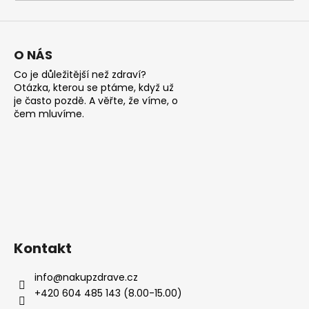
a
j
í
O NÁS
t
Co je důležitější než zdraví?
?
Otázka, kterou se ptáme, když už
je často pozdě. A věřte, že víme, o
čem mluvíme.
HLEDAT
D
o
Kontakt
p
o
info
@
nakupzdrave.cz
r
+420 604 485 143 (8.00-15.00)
u