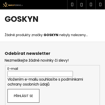
K
Přejít
Hledat
Náku
M
Přihlášen
na
o
obsah
Zpět
Zpět
košík
š
GOSKYN
í
C
k
o
Žádné produkty značky
GOSKYN
nebyly nalezeny...
p
o
Z
t
á
Odebírat newsletter
ř
p
Nezmeškejte žádné novinky či slevy!
e
a
b
t
E-mail
u
í
j
Vložením e-mailu souhlasíte s
podmínkami
ochrany osobních údajů
e
t
PŘIHLÁSIT SE
e
n