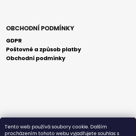
č
u
j
e
m
OBCHODNÍ PODMÍNKY
e
GDPR
Poštovné a způsob platby
GUARANA
Obchodní podmínky
259
Kč
Tento web používá soubory cookie. Dalším
procházením tohoto webu vyjadřujete souhlas s