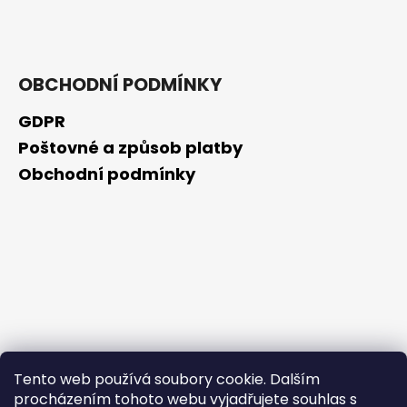
č
u
j
e
m
OBCHODNÍ PODMÍNKY
e
GDPR
Poštovné a způsob platby
SCHIZANDRA
Obchodní podmínky
329
Kč
Tento web používá soubory cookie. Dalším
procházením tohoto webu vyjadřujete souhlas s