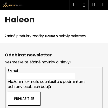
K
Přejít
Hledat
Náku
M
Přihlášen
na
o
obsah
Zpět
Zpět
košík
š
Haleon
í
C
k
o
Žádné produkty značky
Haleon
nebyly nalezeny...
p
o
Z
t
á
Odebírat newsletter
ř
p
Nezmeškejte žádné novinky či slevy!
e
a
b
t
E-mail
u
í
j
Vložením e-mailu souhlasíte s
podmínkami
ochrany osobních údajů
e
t
PŘIHLÁSIT SE
e
n