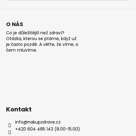
a
j
í
O NÁS
t
Co je důležitější než zdraví?
?
Otázka, kterou se ptáme, když už
je často pozdě. A věřte, že víme, o
čem mluvíme.
HLEDAT
D
o
Kontakt
p
o
info
@
nakupzdrave.cz
r
+420 604 485 143 (8.00-15.00)
u