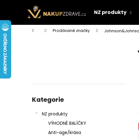
K
Přejít
na
o
NZ produkty
obsah
Zpět
Zpět
š
do
do
í
Domů
Prodávané značky
Johnson&Johns
k
obchodu
obchodu
P
o
s
t
r
a
n
Přeskočit
n
kategorie
Kategorie
í
p
NZ produkty
a
VÝHODNÉ BALÍČKY
n
Anti-age/krása
e