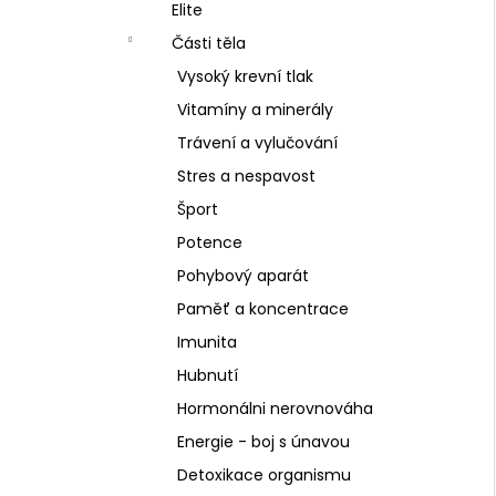
SCHIZANDRA
Elite
l
329 Kč
Části těla
Vysoký krevní tlak
Vitamíny a minerály
Trávení a vylučování
Stres a nespavost
Šport
Potence
Pohybový aparát
Paměť a koncentrace
Imunita
Hubnutí
Hormonálni nerovnováha
Energie - boj s únavou
Detoxikace organismu