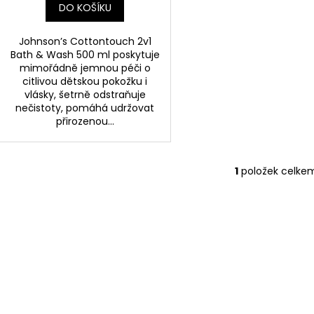
DO KOŠÍKU
Johnson’s Cottontouch 2v1
Bath & Wash 500 ml poskytuje
mimořádně jemnou péči o
citlivou dětskou pokožku i
vlásky, šetrně odstraňuje
nečistoty, pomáhá udržovat
přirozenou...
1
položek celke
O
v
l
á
d
a
c
í
p