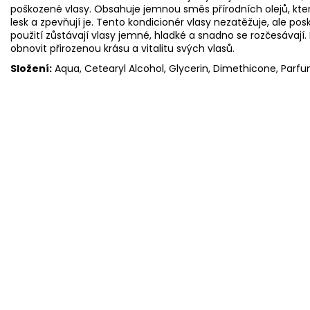
poškozené vlasy. Obsahuje jemnou směs přírodních olejů, které 
lesk a zpevňují je. Tento kondicionér vlasy nezatěžuje, ale po
použití zůstávají vlasy jemné, hladké a snadno se rozčesávají.
obnovit přirozenou krásu a vitalitu svých vlasů.
Složení:
Aqua, Cetearyl Alcohol, Glycerin, Dimethicone, Parfum