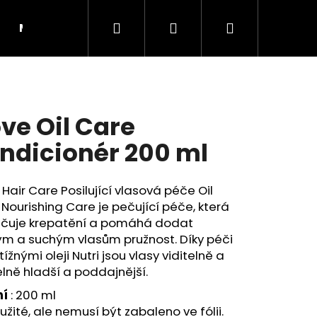
Hledat
Přihlášení
Nákupní
Moje objednávka
RADY A INSPIRACE
košík
ve Oil Care
ndicionér 200 ml
Hair Care Posilující vlasová péče Oil
Nourishing Care je pečující péče, která
ačuje krepatění a pomáhá dodat
ým a suchým vlasům pružnost. Díky péči
tížnými oleji Nutri jsou vlasy viditelně a
Následující
lně hladší a poddajnější.
ní
: 200 ml
žité, ale nemusí být zabaleno ve fólii.