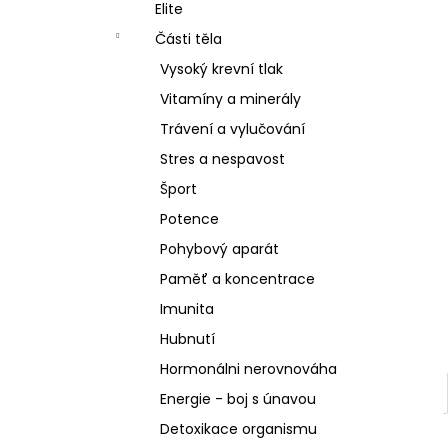
SCHIZANDRA
Elite
l
329 Kč
Části těla
Vysoký krevní tlak
Vitamíny a minerály
Trávení a vylučování
Stres a nespavost
Šport
Potence
Pohybový aparát
Paměť a koncentrace
Imunita
Hubnutí
Hormonálni nerovnováha
Energie - boj s únavou
Detoxikace organismu