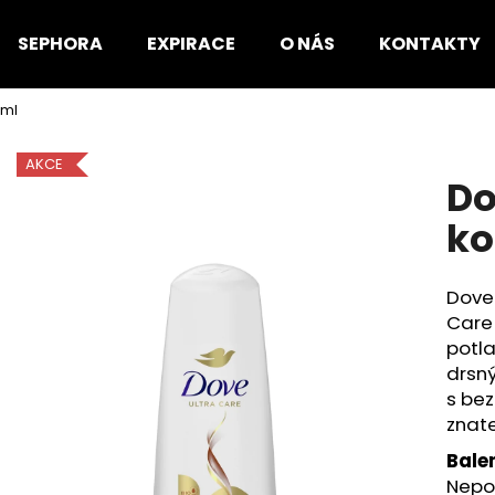
SEPHORA
EXPIRACE
O NÁS
KONTAKTY
 ml
Co potřebujete najít?
AKCE
Do
HLEDAT
ko
Dove 
Doporučujeme
Care 
potl
drsn
s bez
znate
Bale
Nepou