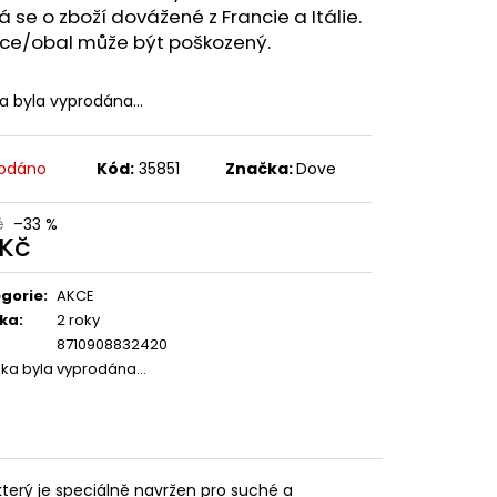
 se o zboží dovážené z Francie a Itálie.
ice/obal může být poškozený.
ka byla vyprodána…
odáno
Kód:
35851
Značka:
Dove
č
–33 %
 Kč
ná
:
gorie
:
AKCE
ka
:
2 roky
8710908832420
žka byla vyprodána…
 který je speciálně navržen pro suché a