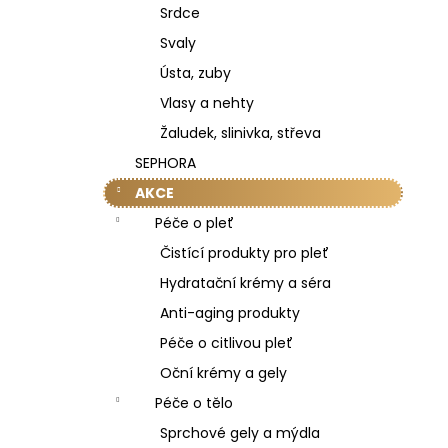
Srdce
Svaly
Ústa, zuby
Vlasy a nehty
Žaludek, slinivka, střeva
SEPHORA
AKCE
Péče o pleť
Čistící produkty pro pleť
Hydratační krémy a séra
Anti-aging produkty
Péče o citlivou pleť
Oční krémy a gely
Péče o tělo
Sprchové gely a mýdla