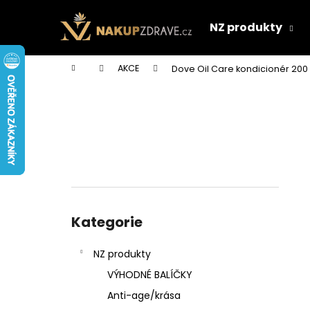
K
Přejít
na
o
NZ produkty
obsah
Zpět
Zpět
š
do
do
í
Domů
AKCE
Dove Oil Care kondicionér 200
k
obchodu
obchodu
P
o
s
t
r
a
n
Přeskočit
n
kategorie
Kategorie
í
p
NZ produkty
a
VÝHODNÉ BALÍČKY
n
Anti-age/krása
e