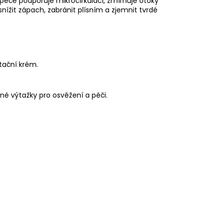
péče podporuje mikrocirkulaci, zmírňuje otoky
ížit zápach, zabránit plísním a zjemnit tvrdé
tační krém.
dné výtažky pro osvěžení a péči.