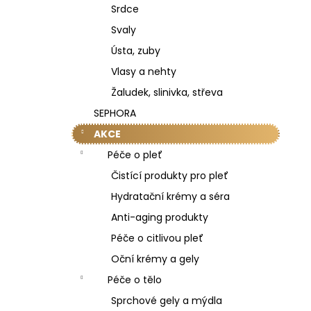
Srdce
Svaly
Ústa, zuby
Vlasy a nehty
Žaludek, slinivka, střeva
SEPHORA
AKCE
Péče o pleť
Čistící produkty pro pleť
Hydratační krémy a séra
Anti-aging produkty
Péče o citlivou pleť
Oční krémy a gely
Péče o tělo
Sprchové gely a mýdla