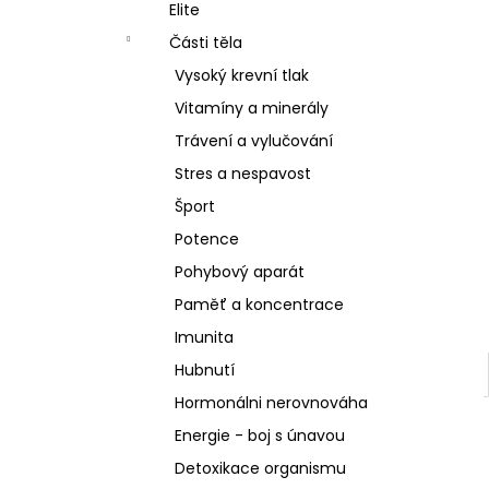
SCHIZANDRA
Elite
l
329 Kč
Části těla
Vysoký krevní tlak
Vitamíny a minerály
Trávení a vylučování
Stres a nespavost
Šport
Potence
Pohybový aparát
Paměť a koncentrace
Imunita
Hubnutí
Hormonálni nerovnováha
Energie - boj s únavou
Detoxikace organismu