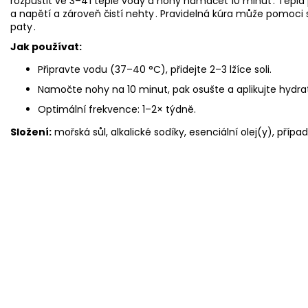
rozpustit ve 3–4 l teplé vody a nohy namáčet 10 minut .
Teplá 
a napětí a zároveň čistí nehty .
Pravidelná kúra může pomoci sn
paty
.
Jak používat:
Připravte vodu (37–40 °C), přidejte 2–3 lžíce soli.
Namočte nohy na 10 minut, pak osušte a aplikujte hydra
Optimální frekvence: 1–2× týdně.
Složení:
mořská sůl, alkalické sodíky, esenciální olej(y), přípa