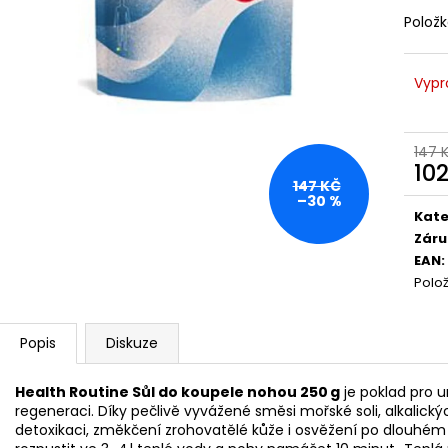
RETINOL SÉRUM S VITAMÍNY C, E, F 30 ML
GUARANA
Polož
208 Kč
259 Kč
Vypr
147 
10
147 KČ
Měr
–30 %
cena
Kate
Záru
EAN
:
Polo
Popis
Diskuze
Health Routine Sůl do koupele nohou 250 g
je poklad pro u
regeneraci. Díky pečlivě vyvážené směsi mořské soli, alkalický
detoxikaci, změkčení zrohovatělé kůže i osvěžení po dlouhém dn