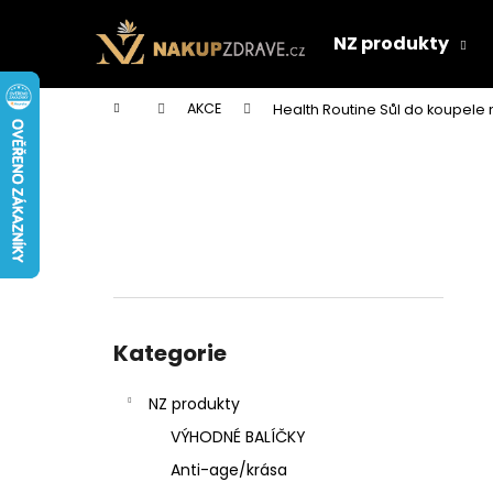
K
Přejít
na
o
NZ produkty
obsah
Zpět
Zpět
š
do
do
í
Domů
AKCE
Health Routine Sůl do koupele
k
obchodu
obchodu
P
o
s
t
r
a
n
Přeskočit
n
kategorie
Kategorie
í
p
NZ produkty
a
VÝHODNÉ BALÍČKY
n
Anti-age/krása
e