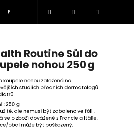
Hledat
Přihlášení
Nákupní
Moje objednávka
RADY A INSPIRACE
košík
alth Routine Sůl do
upele nohou 250 g
do koupele nohou založená na
ovějších studiích předních dermatologů
iatrů.
í : 250 g
žité, ale nemusí být zabaleno ve fólii.
Následující
 se o zboží dovážené z Francie a Itálie.
ice/obal může být poškozený.