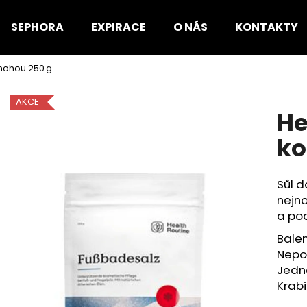
SEPHORA
EXPIRACE
O NÁS
KONTAKTY
 nohou 250 g
Co potřebujete najít?
AKCE
He
HLEDAT
ko
Sůl 
Doporučujeme
nejn
a pod
Balen
Nepou
Jedná
Krab