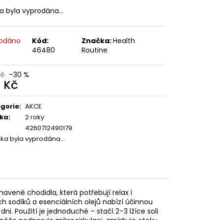
ka byla vyprodána…
odáno
Kód:
Značka:
Health
46480
Routine
Kč
–30 %
2 Kč
ná
:
gorie
:
AKCE
ka
:
2 roky
4260712490179
žka byla vyprodána…
navené chodidla, která potřebují relax i
ch sodíků a esenciálních olejů nabízí účinnou
i. Použití je jednoduché – stačí 2–3 lžíce soli