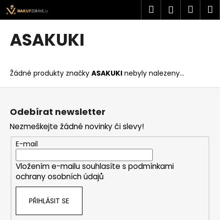
K
Přejít
Hledat
Náku
M
Přihlášen
na
o
obsah
Zpět
Zpět
košík
š
ASAKUKI
í
C
k
o
Žádné produkty značky
ASAKUKI
nebyly nalezeny...
p
o
Z
t
á
Odebírat newsletter
ř
p
Nezmeškejte žádné novinky či slevy!
e
a
b
t
E-mail
u
í
j
Vložením e-mailu souhlasíte s
podmínkami
ochrany osobních údajů
e
t
PŘIHLÁSIT SE
e
n