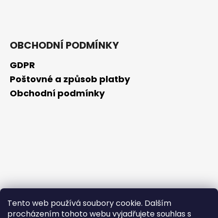
č
u
j
e
m
OBCHODNÍ PODMÍNKY
e
GDPR
Poštovné a způsob platby
MARINE
KOLAGEN
Obchodní podmínky
139
Kč
Původně:
279
Kč
Tento web používá soubory cookie. Dalším
procházením tohoto webu vyjadřujete souhlas s