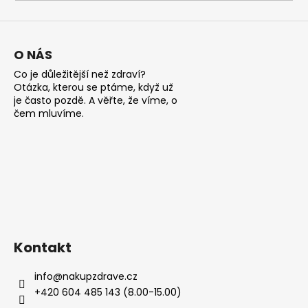
a
j
í
O NÁS
t
Co je důležitější než zdraví?
?
Otázka, kterou se ptáme, když už
je často pozdě. A věřte, že víme, o
čem mluvíme.
HLEDAT
D
o
Kontakt
p
o
info
@
nakupzdrave.cz
r
+420 604 485 143 (8.00-15.00)
u