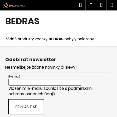
K
Přejít
Hledat
Náku
M
Přihlášen
na
o
obsah
Zpět
Zpět
košík
š
BEDRAS
í
C
k
o
Žádné produkty značky
BEDRAS
nebyly nalezeny...
p
o
Z
t
á
Odebírat newsletter
ř
p
Nezmeškejte žádné novinky či slevy!
e
a
b
t
E-mail
u
í
j
Vložením e-mailu souhlasíte s
podmínkami
ochrany osobních údajů
e
t
PŘIHLÁSIT SE
e
n