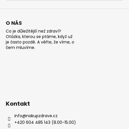
a
j
í
O NÁS
t
Co je důležitější než zdraví?
?
Otázka, kterou se ptáme, když už
je často pozdě. A věřte, že víme, o
čem mluvíme.
HLEDAT
D
o
Kontakt
p
o
info
@
nakupzdrave.cz
r
+420 604 485 143 (8.00-15.00)
u