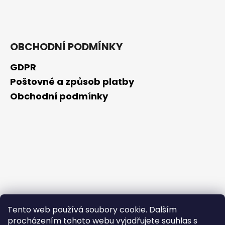
č
u
j
e
m
OBCHODNÍ PODMÍNKY
e
GDPR
Poštovné a způsob platby
SCHIZANDRA
Obchodní podmínky
329
Kč
Tento web používá soubory cookie. Dalším
procházením tohoto webu vyjadřujete souhlas s