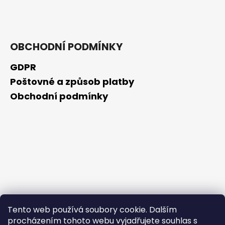
č
u
j
e
m
OBCHODNÍ PODMÍNKY
e
GDPR
Poštovné a způsob platby
GUARANA
Obchodní podmínky
259
Kč
Tento web používá soubory cookie. Dalším
procházením tohoto webu vyjadřujete souhlas s