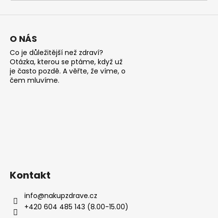
a
j
í
O NÁS
t
Co je důležitější než zdraví?
?
Otázka, kterou se ptáme, když už
je často pozdě. A věřte, že víme, o
čem mluvíme.
HLEDAT
D
o
Kontakt
p
o
info
@
nakupzdrave.cz
r
+420 604 485 143 (8.00-15.00)
u