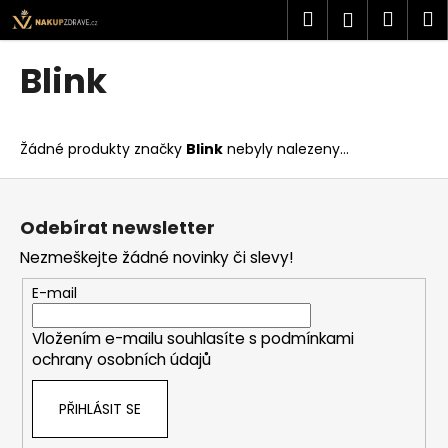
K
Přejít
Hledat
Náku
M
Přihlášen
na
o
obsah
Zpět
Zpět
košík
š
Blink
í
C
k
o
Žádné produkty značky
Blink
nebyly nalezeny...
p
o
Z
t
á
Odebírat newsletter
ř
p
Nezmeškejte žádné novinky či slevy!
e
a
b
t
E-mail
u
í
j
Vložením e-mailu souhlasíte s
podmínkami
ochrany osobních údajů
e
t
PŘIHLÁSIT SE
e
n