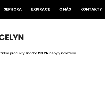
SEPHORA
EXPIRACE
O NÁS
KONTAKTY
Co potřebujete najít?
CELYN
HLEDAT
Žádné produkty značky
CELYN
nebyly nalezeny...
Doporučujeme