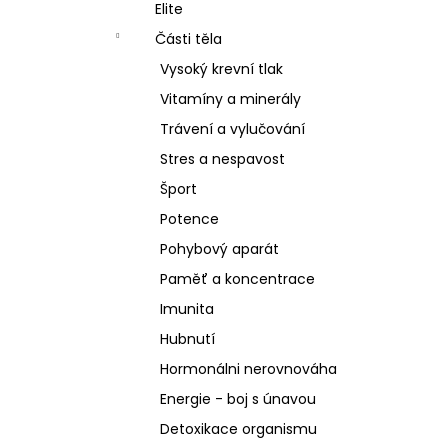
SCHIZANDRA
Elite
l
329 Kč
Části těla
Vysoký krevní tlak
Vitamíny a minerály
Trávení a vylučování
Stres a nespavost
Šport
Potence
Pohybový aparát
Paměť a koncentrace
Imunita
Hubnutí
Hormonálni nerovnováha
Energie - boj s únavou
Detoxikace organismu