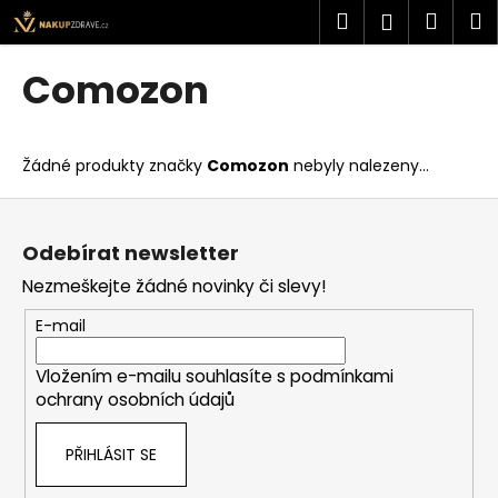
K
Přejít
Hledat
Náku
M
Přihlášen
na
o
obsah
Zpět
Zpět
košík
š
Comozon
í
C
k
o
Žádné produkty značky
Comozon
nebyly nalezeny...
p
o
Z
t
á
Odebírat newsletter
ř
p
Nezmeškejte žádné novinky či slevy!
e
a
b
t
E-mail
u
í
j
Vložením e-mailu souhlasíte s
podmínkami
ochrany osobních údajů
e
t
PŘIHLÁSIT SE
e
n