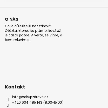
a
j
í
O NÁS
t
Co je důležitější než zdraví?
?
Otázka, kterou se ptáme, když už
je často pozdě. A věřte, že víme, o
čem mluvíme.
HLEDAT
D
o
Kontakt
p
o
info
@
nakupzdrave.cz
r
+420 604 485 143 (8.00-15.00)
u