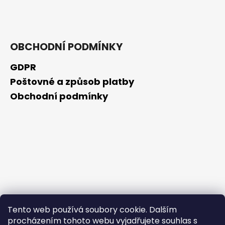
č
u
j
e
m
OBCHODNÍ PODMÍNKY
e
GDPR
Poštovné a způsob platby
KURKUMIN
S
Obchodní podmínky
PIPERINEM
145
KAPSLÍ
499
Kč
Tento web používá soubory cookie. Dalším
procházením tohoto webu vyjadřujete souhlas s