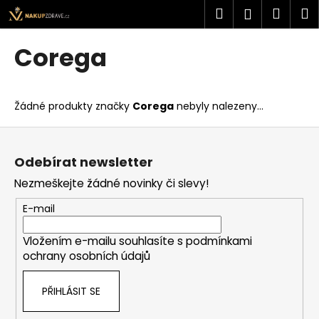
K
Přejít
Hledat
Náku
M
Přihlášen
na
o
obsah
Zpět
Zpět
košík
š
Corega
í
C
k
o
Žádné produkty značky
Corega
nebyly nalezeny...
p
o
Z
t
á
Odebírat newsletter
ř
p
Nezmeškejte žádné novinky či slevy!
e
a
b
t
E-mail
u
í
j
Vložením e-mailu souhlasíte s
podmínkami
ochrany osobních údajů
e
t
PŘIHLÁSIT SE
e
n