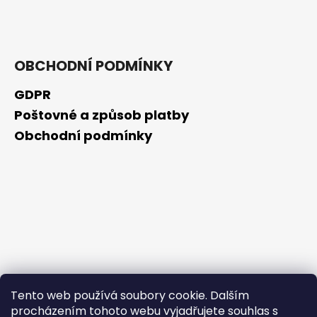
č
u
j
e
m
OBCHODNÍ PODMÍNKY
e
GDPR
Poštovné a způsob platby
BEAUTY
OF
Obchodní podmínky
JOSEON
ZMATŇUJÍCÍ
TYČINKA
MATTE
SUN
STICK
MUGWORT
+
CAMELIA
SPF50+/PA++++,
18
G
Tento web používá soubory cookie. Dalším
80
Kč
procházením tohoto webu vyjadřujete souhlas s