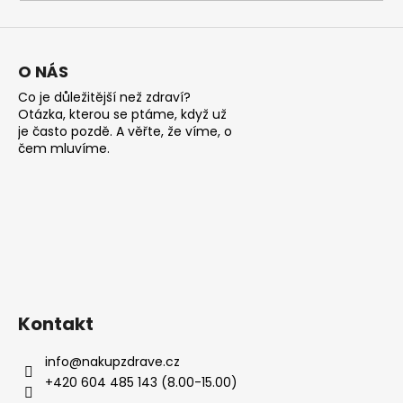
a
j
í
O NÁS
t
Co je důležitější než zdraví?
?
Otázka, kterou se ptáme, když už
je často pozdě. A věřte, že víme, o
čem mluvíme.
HLEDAT
D
o
Kontakt
p
o
info
@
nakupzdrave.cz
r
+420 604 485 143 (8.00-15.00)
u