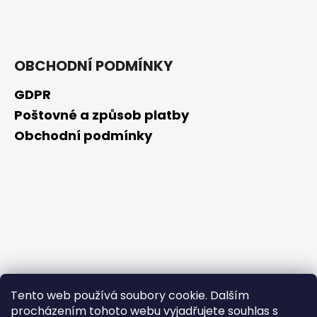
č
u
j
e
m
OBCHODNÍ PODMÍNKY
e
GDPR
Poštovné a způsob platby
SCHIZANDRA
Obchodní podmínky
329
Kč
Tento web používá soubory cookie. Dalším
procházením tohoto webu vyjadřujete souhlas s