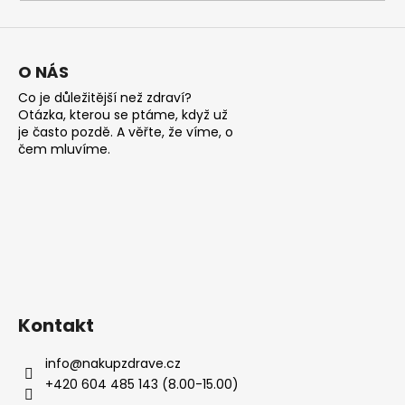
a
j
í
O NÁS
t
Co je důležitější než zdraví?
?
Otázka, kterou se ptáme, když už
je často pozdě. A věřte, že víme, o
čem mluvíme.
HLEDAT
D
o
Kontakt
p
o
info
@
nakupzdrave.cz
r
+420 604 485 143 (8.00-15.00)
u