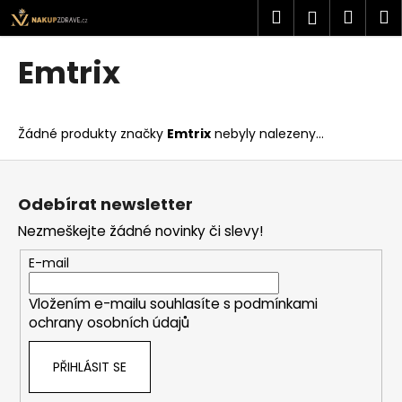
K
Přejít
Hledat
Náku
M
Přihlášen
na
o
obsah
Zpět
Zpět
košík
š
Emtrix
í
C
k
o
Žádné produkty značky
Emtrix
nebyly nalezeny...
p
o
Z
t
á
Odebírat newsletter
ř
p
Nezmeškejte žádné novinky či slevy!
e
a
b
t
E-mail
u
í
j
Vložením e-mailu souhlasíte s
podmínkami
ochrany osobních údajů
e
t
PŘIHLÁSIT SE
e
n