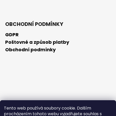
č
u
j
e
m
OBCHODNÍ PODMÍNKY
e
GDPR
Poštovné a způsob platby
NZ
DERMOCOSMETICS
Obchodní podmínky
ROSACEA
–
DERMOKOSMETICKÝ
KRÉM
PRO
ZMÍRNĚNÍ
ZARUDNUTÍ
A
POSÍLENÍ
KAPILÁR
259
Kč
Tento web používá soubory cookie. Dalším
procházením tohoto webu vyjadřujete souhlas s