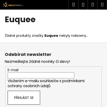
K
Přejít
Hledat
Náku
M
Přihlášen
na
o
obsah
Zpět
Zpět
košík
š
Euquee
í
C
k
o
Žádné produkty značky
Euquee
nebyly nalezeny...
p
o
Z
t
á
Odebírat newsletter
ř
p
Nezmeškejte žádné novinky či slevy!
e
a
b
t
E-mail
u
í
j
Vložením e-mailu souhlasíte s
podmínkami
ochrany osobních údajů
e
t
PŘIHLÁSIT SE
e
n