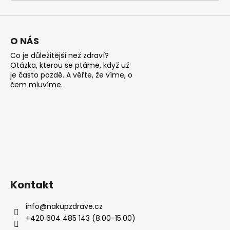
a
j
í
O NÁS
t
Co je důležitější než zdraví?
?
Otázka, kterou se ptáme, když už
je často pozdě. A věřte, že víme, o
čem mluvíme.
HLEDAT
D
o
Kontakt
p
o
info
@
nakupzdrave.cz
r
+420 604 485 143 (8.00-15.00)
u