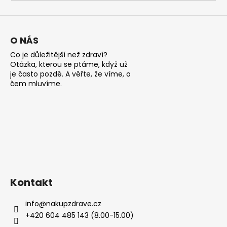
a
j
í
O NÁS
t
Co je důležitější než zdraví?
?
Otázka, kterou se ptáme, když už
je často pozdě. A věřte, že víme, o
čem mluvíme.
HLEDAT
D
o
Kontakt
p
o
info
@
nakupzdrave.cz
r
+420 604 485 143 (8.00-15.00)
u