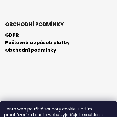
č
u
j
e
m
OBCHODNÍ PODMÍNKY
e
GDPR
Poštovné a způsob platby
OPUNTICA
-
Obchodní podmínky
NOČNÍ
KRÉM
50ML
325
Kč
Tento web používá soubory cookie. Dalším
procházením tohoto webu vyjadřujete souhlas s